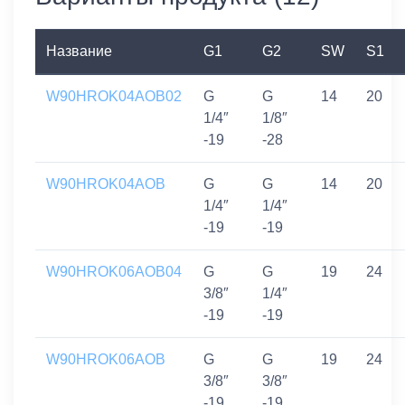
Название
G1
G2
SW
S1
W90HROK04AOB02
G
G
14
20
1/4″
1/8″
-19
-28
W90HROK04AOB
G
G
14
20
1/4″
1/4″
-19
-19
W90HROK06AOB04
G
G
19
24
3/8″
1/4″
-19
-19
W90HROK06AOB
G
G
19
24
3/8″
3/8″
-19
-19