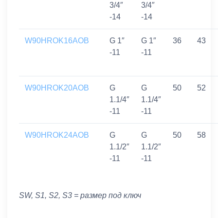
3/4″
3/4″
-14
-14
W90HROK16AOB
G 1″
G 1″
36
43
-11
-11
W90HROK20AOB
G
G
50
52
1.1/4″
1.1/4″
-11
-11
W90HROK24AOB
G
G
50
58
1.1/2″
1.1/2″
-11
-11
SW, S1, S2, S3 = размер под ключ