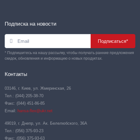
Подписка на новости
Подписаться*
* Подпишитесь на нашу рассылку, чтобы получать ранние предложения
скидок, обновления и информацию о новых продуктах.
Контакты
03146, г. Киев, ул. Жмеринская, 26
Тел.: (044) 205-38-70
Факс: (044) 451-86-85
Email:
hansa-flex@ukr.net
49019, г. Днепр, ул. Ак. Белелюбского, 36А
Тел.: (056) 375-93-23
Факс: (056) 375-93-63