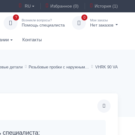
RU
Избранное (0)
История (1)
?
0
Возникли вопросы?
Мои заказы
Помощь специалиста
Нет заказов
ании
Контакты
евые детали
Резьбовые пробки с наружным шестигранником
VHRK 90 VA
специалиста: