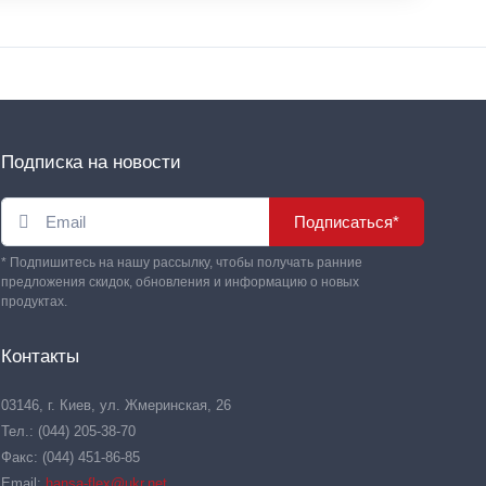
Подписка на новости
Подписаться*
* Подпишитесь на нашу рассылку, чтобы получать ранние
предложения скидок, обновления и информацию о новых
продуктах.
Контакты
03146, г. Киев, ул. Жмеринская, 26
Тел.: (044) 205-38-70
Факс: (044) 451-86-85
Email:
hansa-flex@ukr.net