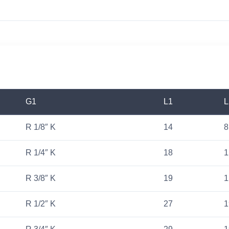
G1
L1
L
R 1/8″ K
14
8
R 1/4″ K
18
1
R 3/8″ K
19
1
R 1/2″ K
27
1