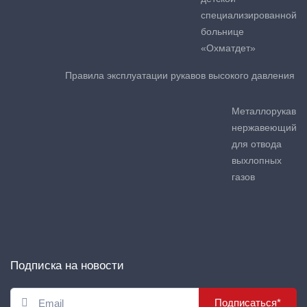
специализированной
больнице
«Охматдет»
Правила эксплуатации рукавов высокого давления
Металлорукав
нержавеющий
для отвода
выхлопных
газов
Подписка на новости
Подписаться*