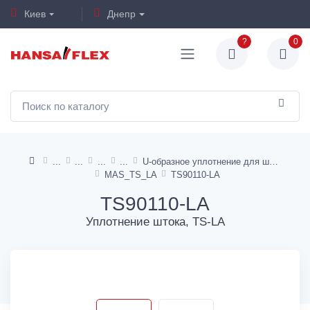
Киев
Днепр
?
0
U-образное уплотнение для штока, TS, TS AI, TS-L, TS-LA
MAS_TS_LA
TS90110-LA
TS90110-LA
Уплотнение штока, TS-LA