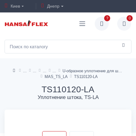
Киев
Днепр
?
0
U-образное уплотнение для штока, TS, TS AI, TS-L, TS-LA
MAS_TS_LA
TS110120-LA
TS110120-LA
Уплотнение штока, TS-LA