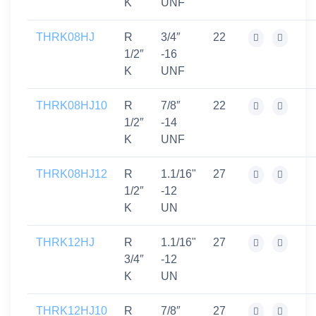
K
UNF
THRK08HJ
R
3/4″
22
1/2″
-16
K
UNF
THRK08HJ10
R
7/8″
22
1/2″
-14
K
UNF
THRK08HJ12
R
1.1/16"
27
1/2″
-12
K
UN
THRK12HJ
R
1.1/16"
27
3/4″
-12
K
UN
THRK12HJ10
R
7/8″
27