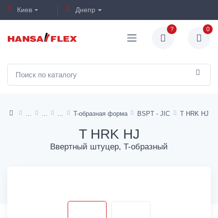
Киев
Днепр
?
0
T-образная форма
BSPT - JIC
T HRK HJ
T HRK HJ
Ввертный штуцер, T-образный