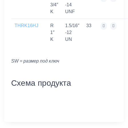
3/4″
-14
K
UNF
THRK16HJ
R
1.5/16″
33
1″
-12
K
UN
SW = размер под ключ
Схема продукта