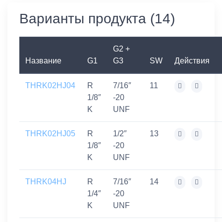
Варианты продукта (14)
G2 +
Название
G1
G3
SW
Действия
THRK02HJ04
R
7/16″
11
1/8″
-20
K
UNF
THRK02HJ05
R
1/2″
13
1/8″
-20
K
UNF
THRK04HJ
R
7/16″
14
1/4″
-20
K
UNF