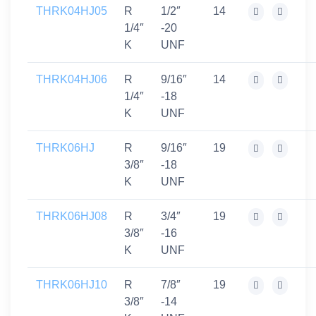
THRK04HJ05
R
1/2″
14
1/4″
-20
K
UNF
THRK04HJ06
R
9/16″
14
1/4″
-18
K
UNF
THRK06HJ
R
9/16″
19
3/8″
-18
K
UNF
THRK06HJ08
R
3/4″
19
3/8″
-16
K
UNF
THRK06HJ10
R
7/8″
19
3/8″
-14