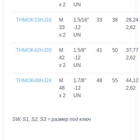
x 2
UN
THMOK33HJ16
M
1.5/16″
33
38
28,24 
33
-12
2,62
x 2
UN
THMOK42HJ20
M
1.5/8″
41
50
37,77 
42
-12
2,62
x 2
UN
THMOK48HJ24
M
1.7/8″
48
55
44,12 
48
-12
2,62
x 2
UN
SW, S1, S2, S3 = размер под ключ