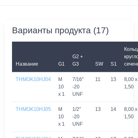
Варианты продукта (17)
Кольц
G2 +
кругл
Название
G1
G3
SW
S1
сечен
THMOK10HJ04
M
7/16″
11
13
8,00 x
10
-20
1,50
x 1
UNF
THMOK10HJ05
M
1/2″
13
14
8,00 x
10
-20
1,50
x 1
UNF