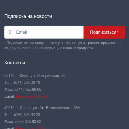
Подписка на новости
Подписаться*
* Подпишитесь на нашу рассылку, чтобы получать ранние предложения
скидок, обновления и информацию о новых продуктах.
Контакты
03146, г. Киев, ул. Жмеринская, 26
Тел.: (044) 205-38-70
Факс: (044) 451-86-85
Email:
hansa-flex@ukr.net
49019, г. Днепр, ул. Ак. Белелюбского, 36А
Тел.: (056) 375-93-23
Факс: (056) 375-93-63
Email:
hansa-flexdn@ukr.net