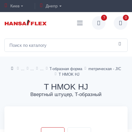
Киев
Днепр
?
0
T-образная форма
mетрическая - JIC
T HMOK HJ
T HMOK HJ
Ввертный штуцер, T-образный