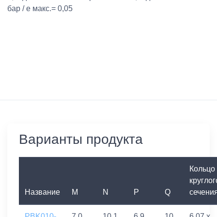
бар / e макс.= 0,05
Варианты продукта
Кольцо
круглог
Название
M
N
P
Q
сечени
PBK010-
7,0
10,1
6,9
10
6,07 x