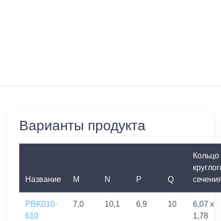
Варианты продукта
Кольцо
круглог
Название
M
N
P
Q
сечени
PBK010-
7,0
10,1
6,9
10
6,07 x
610
1,78