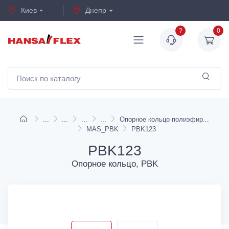
Киев
Днепр
?
0
Опорное кольцо полиэфир
MAS_PBK
PBK123
PBK123
Опорное кольцо, PBK