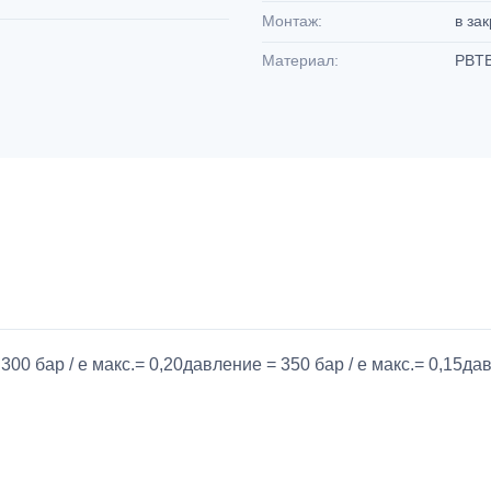
Монтаж:
в за
Материал:
PBTB
300 бар / e макс.= 0,20давление = 350 бар / e макс.= 0,15дав