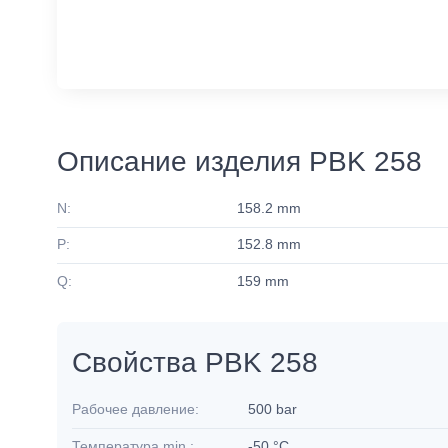
Описание изделия PBK 258
N:
158.2 mm
P:
152.8 mm
Q:
159 mm
Свойства PBK 258
Рабочее давление:
500 bar
Температура min.:
-50 °C