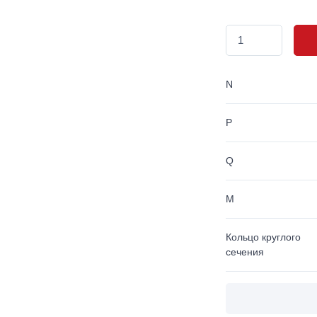
N
P
Q
M
Кольцо круглого
сечения