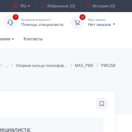
RU
Избранное (0)
История (0)
?
0
Возникли вопросы?
Мои заказы
Помощь специалиста
Нет заказов
пании
Контакты
Опорное кольцо полиэфир
MAS_PBK
PBK258
ециалиста: