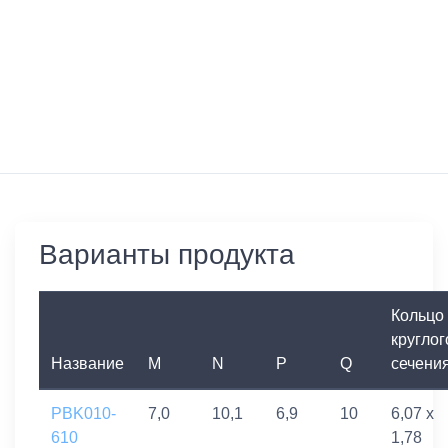
Варианты продукта
Кольцо
круглог
Название
M
N
P
Q
сечени
PBK010-
7,0
10,1
6,9
10
6,07 x
610
1,78