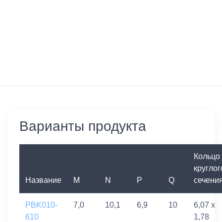
Варианты продукта
Кольцо
круглог
Название
M
N
P
Q
сечени
PBK010-
7,0
10,1
6,9
10
6,07 x
610
1,78