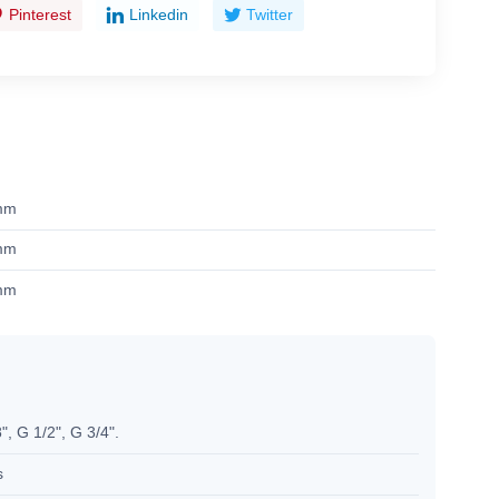
Pinterest
Linkedin
Twitter
mm
mm
mm
", G 1/2", G 3/4".
s