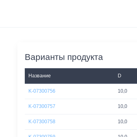
Варианты продукта
Название
D
K-07300756
10,0
K-07300757
10,0
K-07300758
10,0
K-07300759
10,0