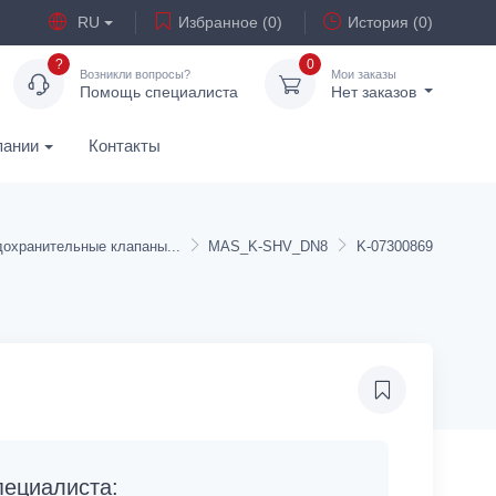
RU
Избранное (0)
История (0)
?
0
Возникли вопросы?
Мои заказы
Помощь специалиста
Нет заказов
пании
Контакты
дохранительные клапаны
MAS_K-SHV_DN8
K-07300869
ециалиста: