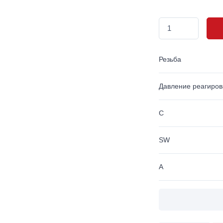
Резьба
Давление реагиро
C
SW
A