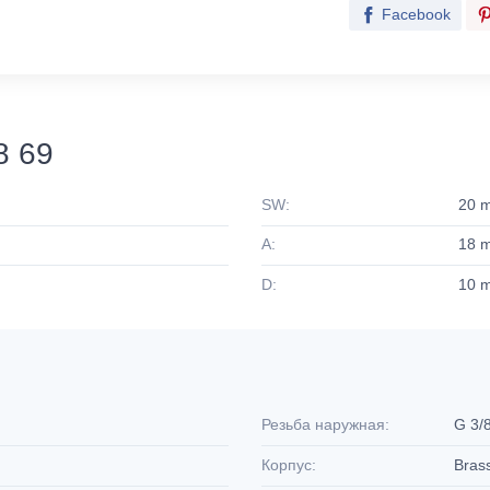
Facebook
8 69
SW:
20 
A:
18 
D:
10 
Резьба наружная:
G 3/8
Корпус:
Bras