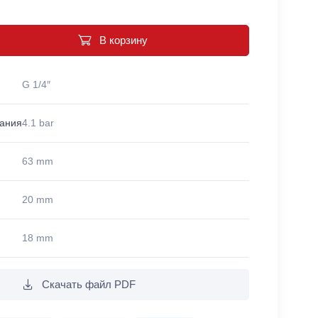
В корзину
G 1/4″
вания
4.1 bar
63 mm
20 mm
18 mm
Скачать файл PDF