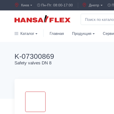
Киев
Пн-Пт: 08:00-17:00
Днепр
П
Каталог
Главная
Продукция
Серви
K-07300869
Safety valves DN 8