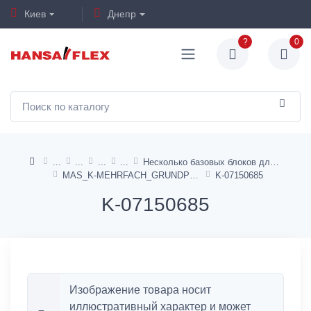
Киев
Днепр
?
0
Несколько базовых блоков для 5/2 и 5/3-ходовых клапанов - AirSentials
MAS_K-MEHRFACH_GRUNDPLATTE_5/2_5/3_WV
K-07150685
K-07150685
Изображение товара носит
иллюстративный характер и может