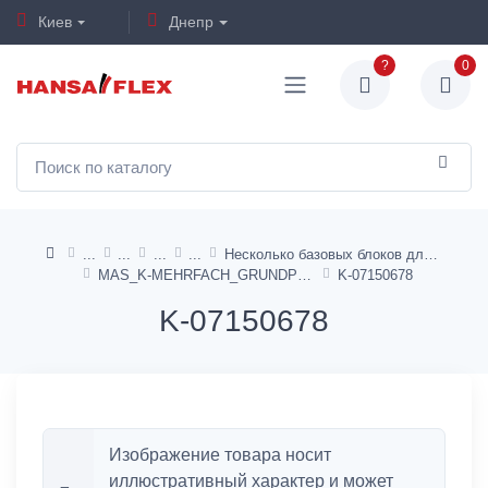
Киев
Днепр
?
0
Несколько базовых блоков для 5/2 и 5/3-ходовых клапанов - AirSentials
MAS_K-MEHRFACH_GRUNDPLATTE_5/2_5/3_WV
K-07150678
K-07150678
Изображение товара носит
иллюстративный характер и может