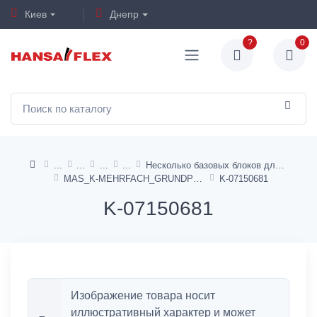
Киев
Днепр
?
0
Несколько базовых блоков для 5/2 и 5/3-ходовых клапанов - AirSentials
MAS_K-MEHRFACH_GRUNDPLATTE_5/2_5/3_WV
K-07150681
K-07150681
Изображение товара носит
иллюстративный характер и может