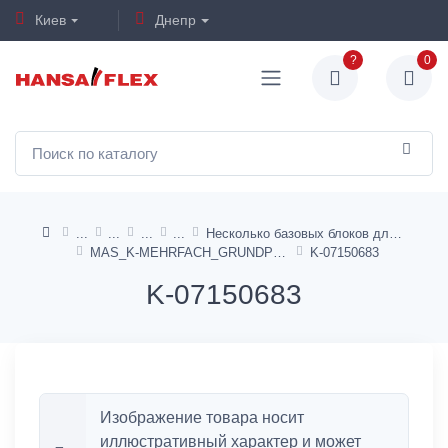
Киев
Днепр
?
0
Несколько базовых блоков для 5/2 и 5/3-ходовых клапанов - AirSentials
MAS_K-MEHRFACH_GRUNDPLATTE_5/2_5/3_WV
K-07150683
K-07150683
Изображение товара носит
иллюстративный характер и может