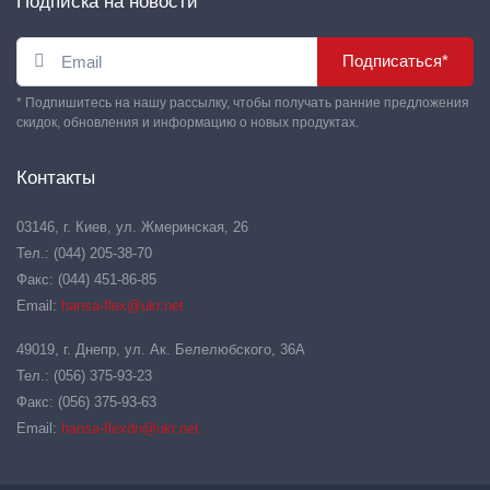
Подписка на новости
Подписаться*
* Подпишитесь на нашу рассылку, чтобы получать ранние предложения
скидок, обновления и информацию о новых продуктах.
Контакты
03146, г. Киев, ул. Жмеринская, 26
Тел.: (044) 205-38-70
Факс: (044) 451-86-85
Email:
hansa-flex@ukr.net
49019, г. Днепр, ул. Ак. Белелюбского, 36А
Тел.: (056) 375-93-23
Факс: (056) 375-93-63
Email:
hansa-flexdn@ukr.net