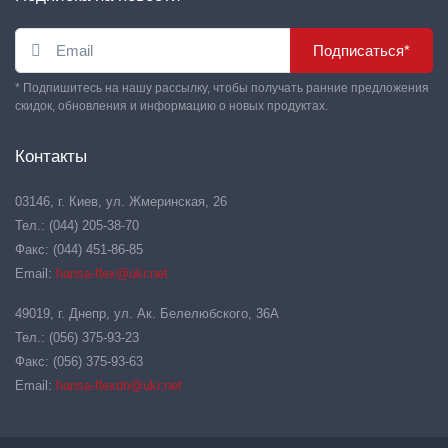
Подписаться*
* Подпишитесь на нашу рассылку, чтобы получать ранние предложения
скидок, обновления и информацию о новых продуктах.
Контакты
03146, г. Киев, ул. Жмеринская, 26
Тел.: (044) 205-38-70
Факс: (044) 451-86-85
Email:
hansa-flex@ukr.net
49019, г. Днепр, ул. Ак. Белелюбского, 36А
Тел.: (056) 375-93-23
Факс: (056) 375-93-63
Email:
hansa-flexdn@ukr.net