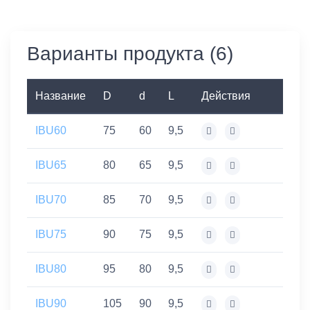
Варианты продукта (6)
Название
D
d
L
Действия
IBU60
75
60
9,5
IBU65
80
65
9,5
IBU70
85
70
9,5
IBU75
90
75
9,5
IBU80
95
80
9,5
IBU90
105
90
9,5