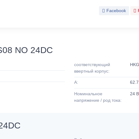
Facebook
S08 NO 24DC
соответствующий
HKG
ввертный корпус:
A:
62.
Номинальное
24 
напряжение / род тока:
 24DC