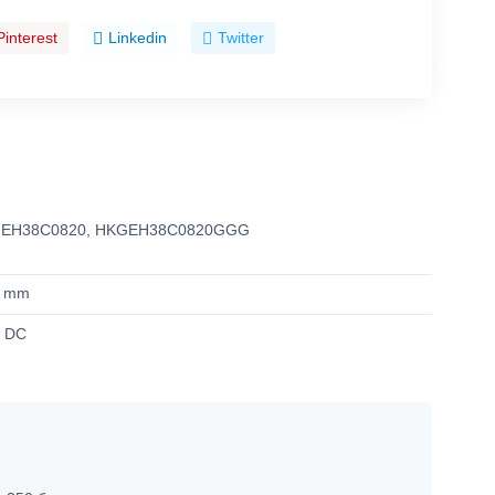
Pinterest
Linkedin
Twitter
EH38C0820, HKGEH38C0820GGG
7 mm
В DC