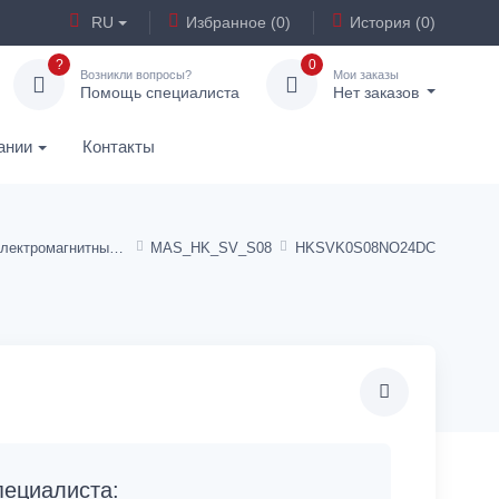
RU
Избранное (0)
История (0)
?
0
Возникли вопросы?
Мои заказы
Помощь специалиста
Нет заказов
ании
Контакты
2/2-ходовые электромагнитные клапаны
MAS_HK_SV_S08
HKSVK0S08NO24DC
ециалиста: