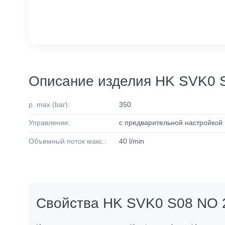
Описание изделия HK SVK0 
p. max (bar):
350
Управление:
с предварительной настройкой
Объемный поток макс.:
40 l/min
Свойства HK SVK0 S08 NO