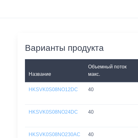
Варианты продукта
Объемный поток
Название
макс.
HKSVK0S08NO12DC
40
HKSVK0S08NO24DC
40
HKSVK0S08NO230AC
40