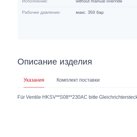
Исполнение:
without manual override
Рабочее давление:
макс. 350 бар
Описание изделия
Указания
Комплект поставки
Für Ventile HKSV**S08**230AC bitte Gleichrichters