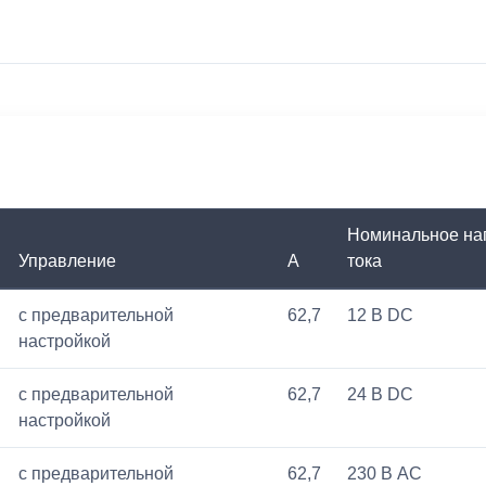
Номинальное нап
Управление
A
тока
с предварительной
62,7
12 В DC
настройкой
с предварительной
62,7
24 В DC
настройкой
с предварительной
62,7
230 В AC