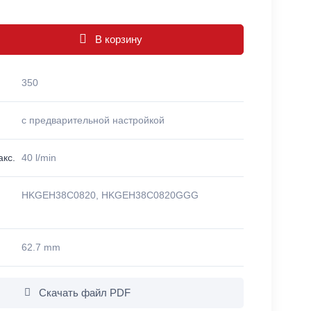
В корзину
350
с предварительной настройкой
кс.
40 l/min
HKGEH38C0820, HKGEH38C0820GGG
62.7 mm
Скачать файл PDF