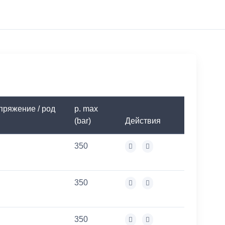
ряжение / род
p. max
(bar)
Действия
350
350
350