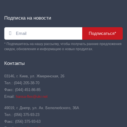
Подписка на новости
Подписаться*
* Подпишитесь на нашу рассылку, чтобы получать ранние предложения
скидок, обновления и информацию о новых продуктах.
Контакты
03146, г. Киев, ул. Жмеринская, 26
Тел.: (044) 205-38-70
Факс: (044) 451-86-85
Email:
hansa-flex@ukr.net
49019, г. Днепр, ул. Ак. Белелюбского, 36А
Тел.: (056) 375-93-23
Факс: (056) 375-93-63