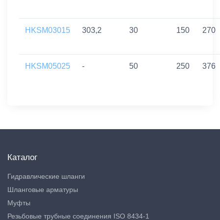
HKSM03015
303,2
30
150
270
HKSM05025
-
50
250
376
Каталог
Гидравлические шланги
Шланговые арматуры
Муфты
Резьбовые трубные соединения ISO 8434-1