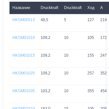
Название
Druckkraft
Druckkraft
Ход
A
HKSM00513
48,5
5
127
219
HKSM01010
109,2
10
105
172
HKSM01015
109,2
10
155
247
HKSM01025
109,2
10
257
352
HKSM01035
103,2
10
355
454
HKSM01510
163,0
15
105
205