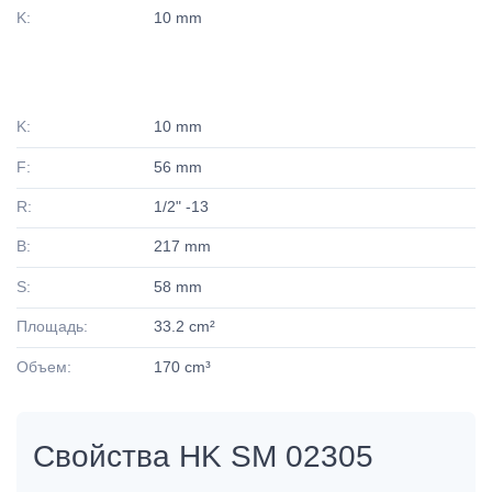
K:
10 mm
K:
10 mm
F:
56 mm
R:
1/2" -13
B:
217 mm
S:
58 mm
Площадь:
33.2 cm²
Объем:
170 cm³
Свойства HK SM 02305