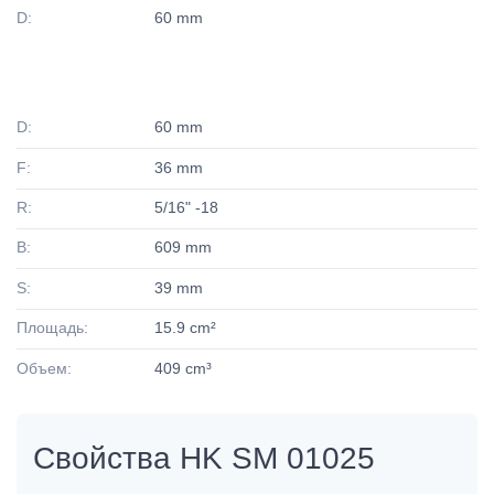
D:
60 mm
D:
60 mm
F:
36 mm
R:
5/16" -18
B:
609 mm
S:
39 mm
Площадь:
15.9 cm²
Объем:
409 cm³
Свойства HK SM 01025