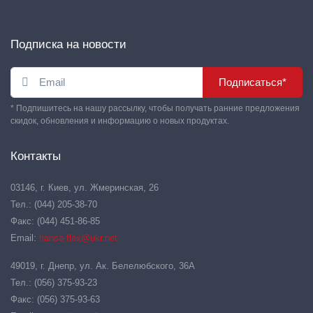
Подписка на новости
Подписаться*
* Подпишитесь на нашу рассылку, чтобы получать ранние предложения
скидок, обновления и информацию о новых продуктах.
Контакты
03146, г. Киев, ул. Жмеринская, 26
Тел.: (044) 205-38-70
Факс: (044) 451-86-85
Email:
hansa-flex@ukr.net
49019, г. Днепр, ул. Ак. Белелюбского, 36А
Тел.: (056) 375-93-23
Факс: (056) 375-93-63