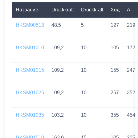
Название
Druckkraft
Druckkraft
Ход
A
HKSM00513
48,5
5
127
219
HKSM01010
109,2
10
105
172
HKSM01015
109,2
10
155
247
HKSM01025
109,2
10
257
352
HKSM01035
103,2
10
355
454
HKSM01510
163,0
15
105
205