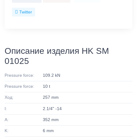
Twitter
Описание изделия HK SM
01025
Pressure force:
109.2 kN
Pressure force:
10 t
Ход:
257 mm
I:
2.1/4" -14
A:
352 mm
K:
6 mm