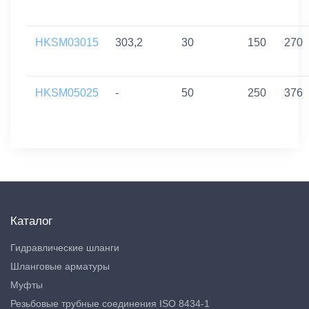
HKSM03015
303,2
30
150
270
HKSM05025
-
50
250
376
Каталог
Гидравлические шланги
Шланговые арматуры
Муфты
Резьбовые трубные соединения ISO 8434-1