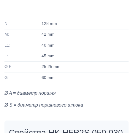
N:
128 mm
M:
42 mm
L1:
40 mm
L:
45 mm
Ø F:
25.25 mm
G:
60 mm
Ø A = диаметр поршня
Ø S = диаметр поршневого штока
Свойства HK HFR2S 050 030