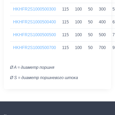
HKHFR2S1000500300
115
100
50
300
5
HKHFR2S1000500400
115
100
50
400
6
HKHFR2S1000500500
115
100
50
500
7
HKHFR2S1000500700
115
100
50
700
9
Ø A = диаметр поршня
Ø S = диаметр поршневого штока