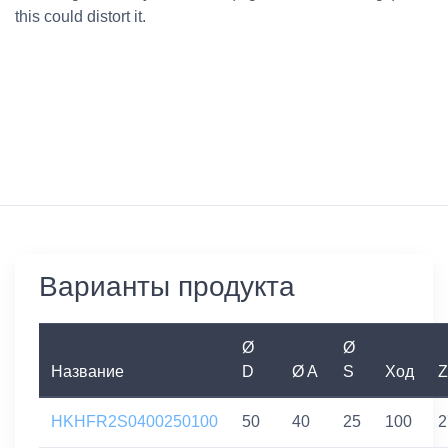
this could distort it.
Варианты продукта
Ø
Ø
Название
D
Ø A
S
Ход
Z
HKHFR2S0400250100
50
40
25
100
2