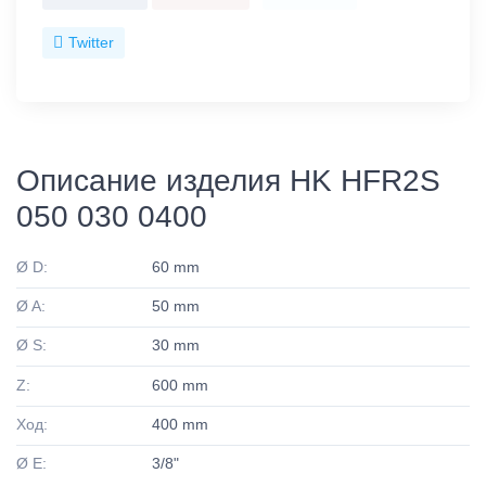
Twitter
Описание изделия HK HFR2S
050 030 0400
Ø D:
60 mm
Ø A:
50 mm
Ø S:
30 mm
Z:
600 mm
Ход:
400 mm
Ø E:
3/8"