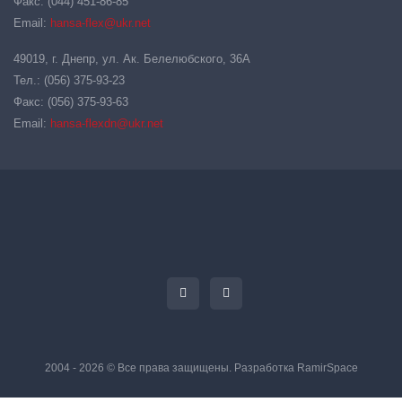
Факс: (044) 451-86-85
Email:
hansa-flex@ukr.net
49019, г. Днепр, ул. Ак. Белелюбского, 36А
Тел.: (056) 375-93-23
Факс: (056) 375-93-63
Email:
hansa-flexdn@ukr.net
2004 - 2026 © Все права защищены. Разработка
RamirSpace