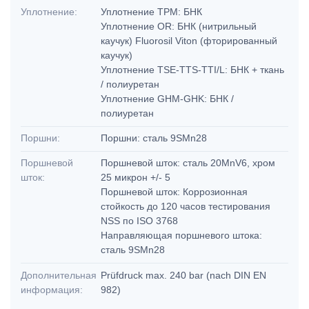
Уплотнение:
Уплотнение TPM: БНК
Уплотнение OR: БНК (нитрильный
каучук) Fluorosil Viton (фторированный
каучук)
Уплотнение TSE-TTS-TTI/L: БНК + ткань
/ полиуретан
Уплотнение GHM-GHK: БНК /
полиуретан
Поршни:
Поршни: сталь 9SMn28
Поршневой
Поршневой шток: сталь 20MnV6, хром
шток:
25 микрон +/- 5
Поршневой шток: Коррозионная
стойкость до 120 часов тестирования
NSS по ISO 3768
Направляющая поршневого штока:
сталь 9SMn28
Дополнительная
Prüfdruck max. 240 bar (nach DIN EN
информация:
982)