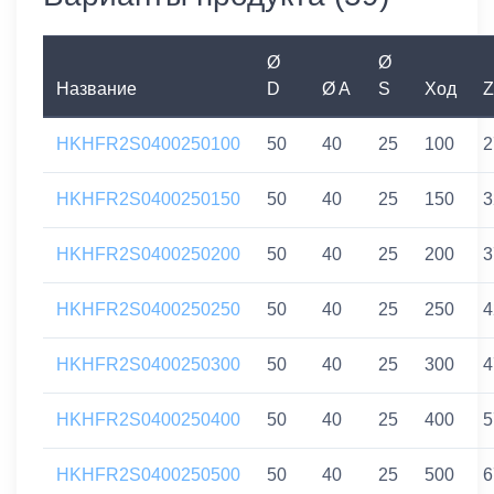
Ø
Ø
Название
D
Ø A
S
Ход
Z
HKHFR2S0400250100
50
40
25
100
2
HKHFR2S0400250150
50
40
25
150
3
HKHFR2S0400250200
50
40
25
200
3
HKHFR2S0400250250
50
40
25
250
4
HKHFR2S0400250300
50
40
25
300
4
HKHFR2S0400250400
50
40
25
400
5
HKHFR2S0400250500
50
40
25
500
6