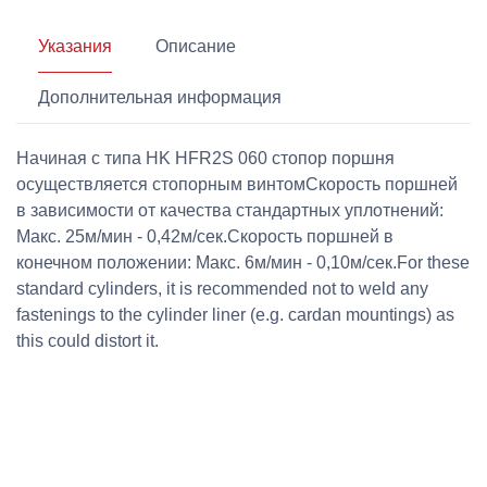
Указания
Описание
Дополнительная информация
Начиная с типа HK HFR2S 060 стопор поршня
осуществляется стопорным винтомСкорость поршней
в зависимости от качества стандартных уплотнений:
Макс. 25м/мин - 0,42м/сек.Скорость поршней в
конечном положении: Макс. 6м/мин - 0,10м/сек.For these
standard cylinders, it is recommended not to weld any
fastenings to the cylinder liner (e.g. cardan mountings) as
this could distort it.