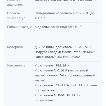
давление:
Область
Стандартное исполнение от -15 °C до
температур:
+80 °C
Рабочие среды:
гидравлические жидкости HLP
Материал:
Днище цилиндра: сталь FE 510-A105
Патрубок подачи масла: сталь 9SMn28
Гайка: сталь 8UNI EN20898/2
Уплотнение:
Уплотнение TPM: БНК
Уплотнение OR: БНК (нитрильный
каучук) Fluorosil Viton (фторированный
каучук)
Уплотнение TSE-TTS-TTI/L: БНК + ткань
/ полиуретан
Уплотнение GHM-GHK: БНК /
полиуретан