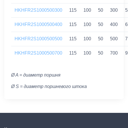
HKHFR2S1000500300
115
100
50
300
5
HKHFR2S1000500400
115
100
50
400
6
HKHFR2S1000500500
115
100
50
500
7
HKHFR2S1000500700
115
100
50
700
9
Ø A = диаметр поршня
Ø S = диаметр поршневого штока