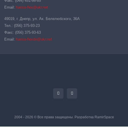
Факс: (044) 451-86-85
Email:
hansa-flex@ukr.net
49019, г. Днепр, ул. Ак. Белелюбского, 36А
Тел.: (056) 375-93-23
Факс: (056) 375-93-63
Email:
hansa-flexdn@ukr.net
2004 - 2026 © Все права защищены. Разработка
RamirSpace