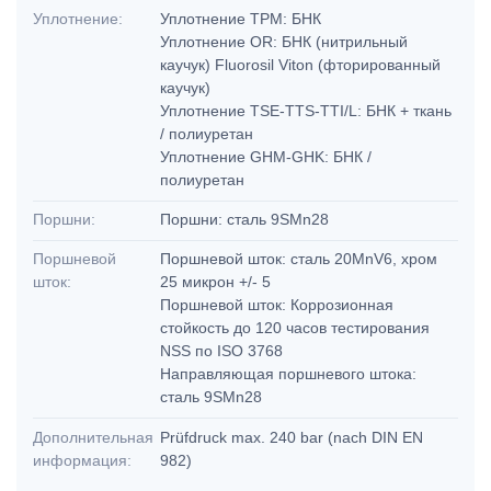
Уплотнение:
Уплотнение TPM: БНК
Уплотнение OR: БНК (нитрильный
каучук) Fluorosil Viton (фторированный
каучук)
Уплотнение TSE-TTS-TTI/L: БНК + ткань
/ полиуретан
Уплотнение GHM-GHK: БНК /
полиуретан
Поршни:
Поршни: сталь 9SMn28
Поршневой
Поршневой шток: сталь 20MnV6, хром
шток:
25 микрон +/- 5
Поршневой шток: Коррозионная
стойкость до 120 часов тестирования
NSS по ISO 3768
Направляющая поршневого штока:
сталь 9SMn28
Дополнительная
Prüfdruck max. 240 bar (nach DIN EN
информация:
982)