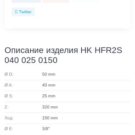
Twitter
Описание изделия HK HFR2S
040 025 0150
Ø D:
50 mm
Ø A:
40 mm
Ø S:
25 mm
Z:
320 mm
Ход:
150 mm
Ø E:
3/8"