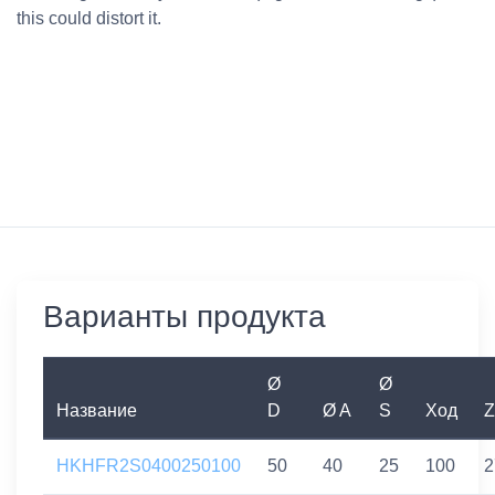
this could distort it.
Варианты продукта
Ø
Ø
Название
D
Ø A
S
Ход
Z
HKHFR2S0400250100
50
40
25
100
2