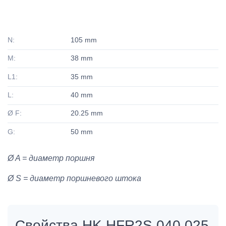
N:
105 mm
M:
38 mm
L1:
35 mm
L:
40 mm
Ø F:
20.25 mm
G:
50 mm
Ø A = диаметр поршня
Ø S = диаметр поршневого штока
Свойства HK HFR2S 040 025