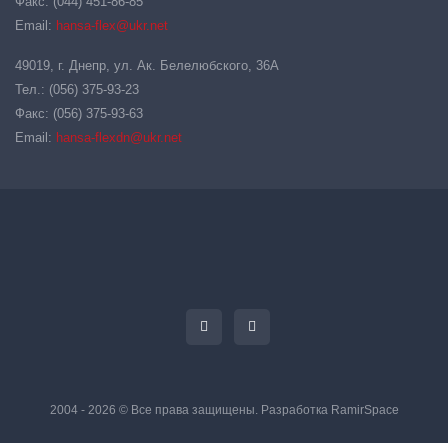
Факс: (044) 451-86-85
Email:
hansa-flex@ukr.net
49019, г. Днепр, ул. Ак. Белелюбского, 36А
Тел.: (056) 375-93-23
Факс: (056) 375-93-63
Email:
hansa-flexdn@ukr.net
2004 - 2026 © Все права защищены. Разработка
RamirSpace