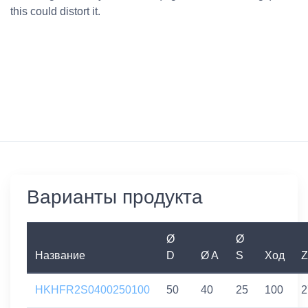
this could distort it.
Варианты продукта
Ø
Ø
Название
D
Ø A
S
Ход
Z
HKHFR2S0400250100
50
40
25
100
2