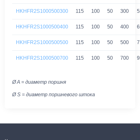
HKHFR2S1000500300
115
100
50
300
5
HKHFR2S1000500400
115
100
50
400
6
HKHFR2S1000500500
115
100
50
500
7
HKHFR2S1000500700
115
100
50
700
9
Ø A = диаметр поршня
Ø S = диаметр поршневого штока