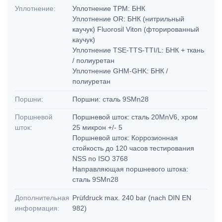
Уплотнение:
Уплотнение TPM: БНК
Уплотнение OR: БНК (нитрильный
каучук) Fluorosil Viton (фторированный
каучук)
Уплотнение TSE-TTS-TTI/L: БНК + ткань
/ полиуретан
Уплотнение GHM-GHK: БНК /
полиуретан
Поршни:
Поршни: сталь 9SMn28
Поршневой
Поршневой шток: сталь 20MnV6, хром
шток:
25 микрон +/- 5
Поршневой шток: Коррозионная
стойкость до 120 часов тестирования
NSS по ISO 3768
Направляющая поршневого штока:
сталь 9SMn28
Дополнительная
Prüfdruck max. 240 bar (nach DIN EN
информация:
982)