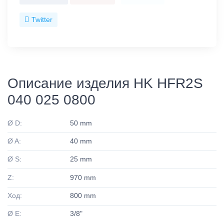
Twitter
Описание изделия HK HFR2S
040 025 0800
Ø D:
50 mm
Ø A:
40 mm
Ø S:
25 mm
Z:
970 mm
Ход:
800 mm
Ø E:
3/8"