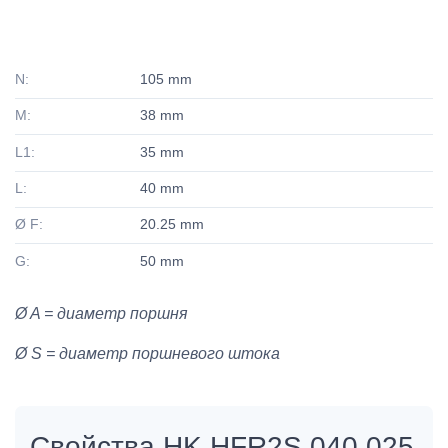
N:
105 mm
M:
38 mm
L1:
35 mm
L:
40 mm
Ø F:
20.25 mm
G:
50 mm
Ø A = диаметр поршня
Ø S = диаметр поршневого штока
Свойства HK HFR2S 040 025