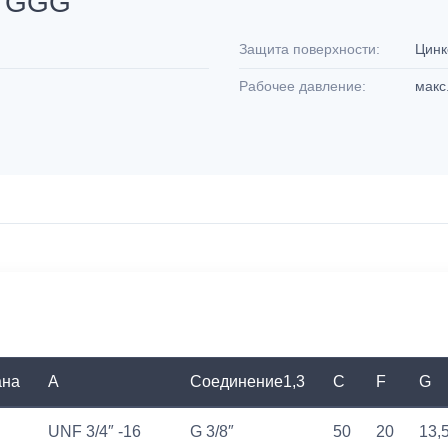
0 GGG
0
Защита поверхности:
Цинк
Рабочее давление:
макс
ана
A
Соединение1,3
C
F
G
UNF 3/4″ -16
G 3/8″
50
20
13,