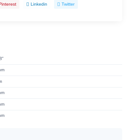
Pinterest
Linkedin
Twitter
8"
mm
m
mm
mm
mm