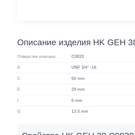
Описание изделия HK GEH 
Отверстие клапана:
C0820
A:
UNF 3/4" -16
C:
50 mm
E:
29 mm
I:
6 mm
G:
13.5 mm