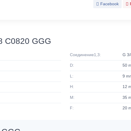
Facebook
38 C0820 GGG
Соединение1,3:
G 3/
D:
50 
L:
9 m
H:
12 
M:
35 
F:
20 