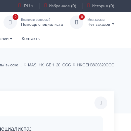
RU
Избранное (0)
История (0)
?
0
Возникли вопросы?
Мои заказы
Помощь специалиста
Нет заказов
ании
Контакты
Корпус клапана сталь/ высокопрочный чугун - картридж SАЕ
MAS_HK_GEH_20_GGG
HKGEH38C0820GGG
ециалиста: