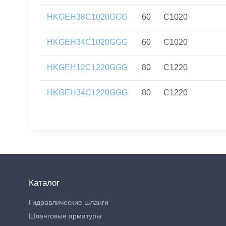
HKGEH38C1020GGG
60
C1020
HKGEH34C1020GGG
60
C1020
HKGEH12C1220GGG
80
C1220
HKGEH34C1220GGG
80
C1220
Каталог
Гидравлические шланги
Шланговые арматуры