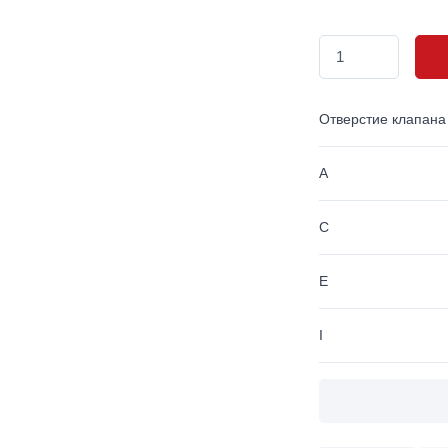
Отверстие клапана
A
C
E
I