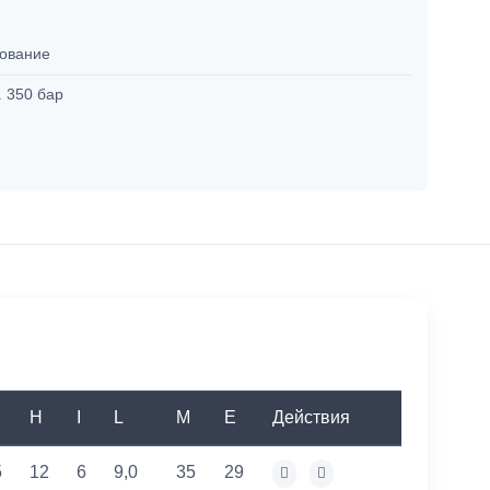
ование
. 350 бар
H
I
L
M
E
Действия
5
12
6
9,0
35
29