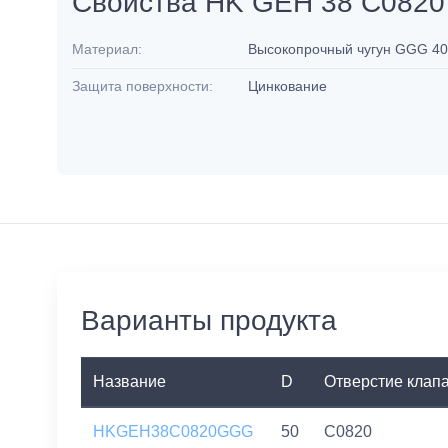
Свойства HK GEH 38 C082
Материал:
Высокопрочный чугун GGG 4
Защита поверхности:
Цинкование
Варианты продукта
Название
D
Отверстие клап
HKGEH38C0820GGG
50
C0820