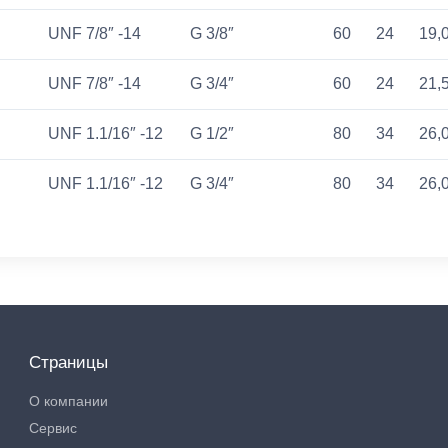
UNF 7/8″ -14
G 3/8″
60
24
19,
UNF 7/8″ -14
G 3/4″
60
24
21,
UNF 1.1/16″ -12
G 1/2″
80
34
26,
UNF 1.1/16″ -12
G 3/4″
80
34
26,
Страницы
О компании
Сервис