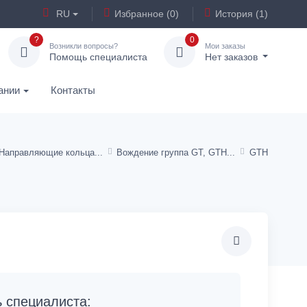
RU
Избранное (0)
История (1)
?
0
Возникли вопросы?
Мои заказы
Помощь специалиста
Нет заказов
ании
Контакты
Направляющие кольца
Вождение группа GT, GTH
GTH
специалиста: