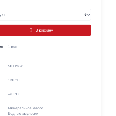
В корзину
ия
1 m/s
е
50 Н/мм²
130 °C
-40 °C
Минеральное масло
Водные эмульсии