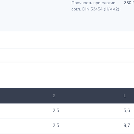
Прочность при сжатии
350 
согл. DIN 53454 (Н/мм2):
e
L
2,5
5,6
2,5
9,7