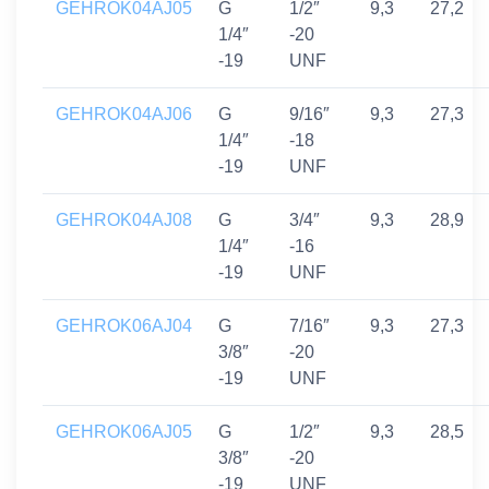
GEHROK04AJ05
G
1/2″
9,3
27,2
1/4″
-20
-19
UNF
GEHROK04AJ06
G
9/16″
9,3
27,3
1/4″
-18
-19
UNF
GEHROK04AJ08
G
3/4″
9,3
28,9
1/4″
-16
-19
UNF
GEHROK06AJ04
G
7/16″
9,3
27,3
3/8″
-20
-19
UNF
GEHROK06AJ05
G
1/2″
9,3
28,5
3/8″
-20
-19
UNF