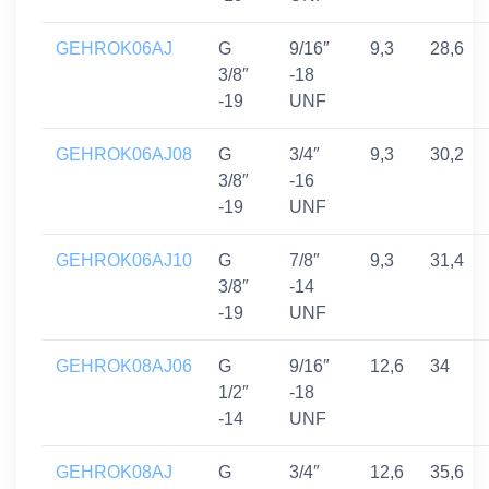
GEHROK06AJ
G
9/16″
9,3
28,6
3/8″
-18
-19
UNF
GEHROK06AJ08
G
3/4″
9,3
30,2
3/8″
-16
-19
UNF
GEHROK06AJ10
G
7/8″
9,3
31,4
3/8″
-14
-19
UNF
GEHROK08AJ06
G
9/16″
12,6
34
1/2″
-18
-14
UNF
GEHROK08AJ
G
3/4″
12,6
35,6