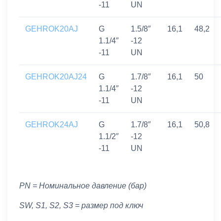
-11
UN
GEHROK20AJ
G
1.5/8″
16,1
48,2
1.1/4″
-12
-11
UN
GEHROK20AJ24
G
1.7/8″
16,1
50
1.1/4″
-12
-11
UN
GEHROK24AJ
G
1.7/8″
16,1
50,8
1.1/2″
-12
-11
UN
PN = Номинальное давление (бар)
SW, S1, S2, S3 = размер под ключ