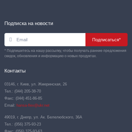
Подписка на новости
Подписаться*
* Подпишитесь на нашу рассылку, чтобы получать ранние предложения
скидок, обновления и информацию о новых продуктах.
Контакты
03146, г. Киев, ул. Жмеринская, 26
Тел.: (044) 205-38-70
Факс: (044) 451-86-85
Email:
hansa-flex@ukr.net
49019, г. Днепр, ул. Ак. Белелюбского, 36А
Тел.: (056) 375-93-23
Факс: (056) 375-93-63