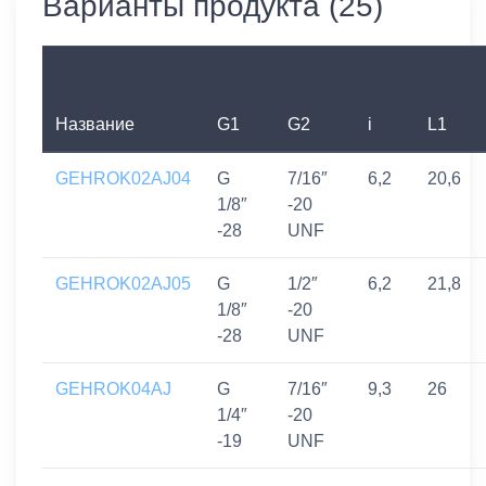
Варианты продукта (25)
Название
G1
G2
i
L1
GEHROK02AJ04
G
7/16″
6,2
20,6
1/8″
-20
-28
UNF
GEHROK02AJ05
G
1/2″
6,2
21,8
1/8″
-20
-28
UNF
GEHROK04AJ
G
7/16″
9,3
26
1/4″
-20
-19
UNF