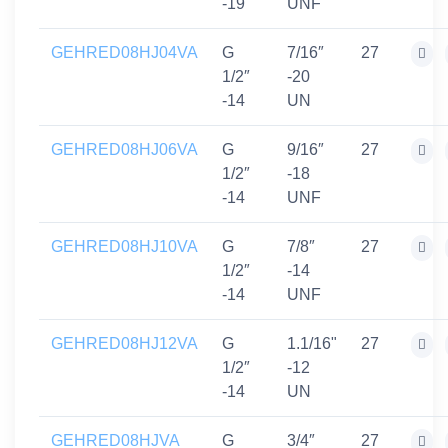
-19
UNF
GEHRED08HJ04VA
G
7/16″
27
1/2″
-20
-14
UN
GEHRED08HJ06VA
G
9/16″
27
1/2″
-18
-14
UNF
GEHRED08HJ10VA
G
7/8″
27
1/2″
-14
-14
UNF
GEHRED08HJ12VA
G
1.1/16"
27
1/2″
-12
-14
UN
GEHRED08HJVA
G
3/4″
27