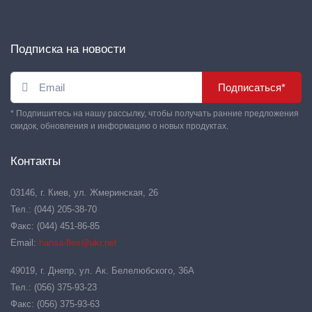
Подписка на новости
Подписаться*
* Подпишитесь на нашу рассылку, чтобы получать ранние предложения
скидок, обновления и информацию о новых продуктах.
Контакты
03146, г. Киев, ул. Жмеринская, 26
Тел.: (044) 205-38-70
Факс: (044) 451-86-85
Email:
hansa-flex@ukr.net
49019, г. Днепр, ул. Ак. Белелюбского, 36А
Тел.: (056) 375-93-23
Факс: (056) 375-93-63