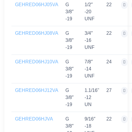
GEHRED06HJ05VA
G
1/2″
22
3/8″
-20
-19
UNF
GEHRED06HJ08VA
G
3/4″
22
3/8″
-16
-19
UNF
GEHRED06HJ10VA
G
7/8″
24
3/8″
-14
-19
UNF
GEHRED06HJ12VA
G
1.1/16"
27
3/8″
-12
-19
UN
GEHRED06HJVA
G
9/16″
22
3/8″
-18