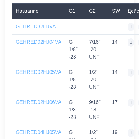
Название
G1
G2
SW
Дейс
GEHRED32HJVA
-
-
-
GEHRED02HJ04VA
G
7/16″
14
1/8″
-20
-28
UNF
GEHRED02HJ05VA
G
1/2″
14
1/8″
-20
-28
UNF
GEHRED02HJ06VA
G
9/16″
17
1/8″
-18
-28
UNF
GEHRED04HJ05VA
G
1/2″
19