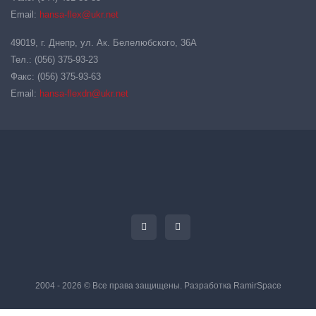
Email:
hansa-flex@ukr.net
49019, г. Днепр, ул. Ак. Белелюбского, 36А
Тел.: (056) 375-93-23
Факс: (056) 375-93-63
Email:
hansa-flexdn@ukr.net
2004 - 2026 © Все права защищены. Разработка
RamirSpace