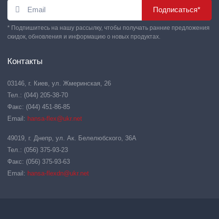
Подписаться*
* Подпишитесь на нашу рассылку, чтобы получать ранние предложения
скидок, обновления и информацию о новых продуктах.
Контакты
03146, г. Киев, ул. Жмеринская, 26
Тел.: (044) 205-38-70
Факс: (044) 451-86-85
Email:
hansa-flex@ukr.net
49019, г. Днепр, ул. Ак. Белелюбского, 36А
Тел.: (056) 375-93-23
Факс: (056) 375-93-63
Email:
hansa-flexdn@ukr.net