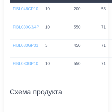
FIBL046GP10
10
200
53
FIBL080G3/4P
10
550
71
FIBL080GP03
3
450
71
FIBL080GP10
10
550
71
Схема продукта