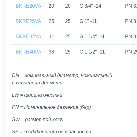
BKRE20VA
20
20
G 3/4″ -14
PN 3
BKRE25VA
25
25
G 1″ -11
PN 3
BKRE32VA
31
25
G 1.1/4″ -11
PN 3
BKRE40VA
38
25
G 1.1/2″ -11
PN 2
DN = номинальный диаметр, номинальный
внутренний диаметр
LW = ширина очистки
PN = Номинальное давление (бар)
SW = размер под ключ
SF = коэффициент безопасности