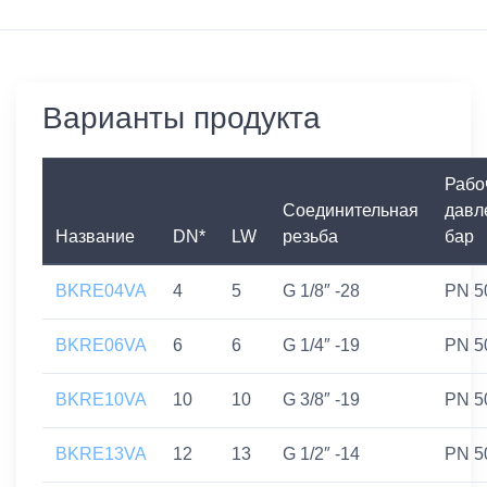
Варианты продукта
Рабо
Соединительная
давл
Название
DN*
LW
резьба
бар
BKRE04VA
4
5
G 1/8″ -28
PN 5
BKRE06VA
6
6
G 1/4″ -19
PN 5
BKRE10VA
10
10
G 3/8″ -19
PN 5
BKRE13VA
12
13
G 1/2″ -14
PN 5