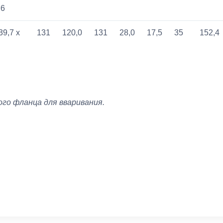
,6
39,7 x
131
120,0
131
28,0
17,5
35
152,4
кого фланца для вваривания.