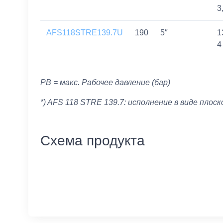
3
AFS118STRE139.7U
190
5″
1
4
PB = макс. Рабочее давление (бар)
*) AFS 118 STRE 139.7: исполнение в виде плос
Схема продукта