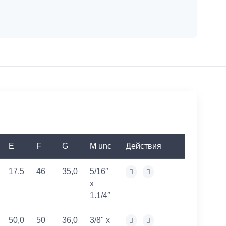
E
F
G
M unc
Действия
17,5
46
35,0
5/16″
x
1.1/4″
50,0
50
36,0
3/8" x