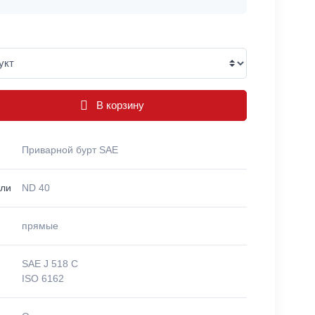
В корзину
Приварной бурт SAE
ели
ND 40
прямые
SAE J 518 C
ISO 6162