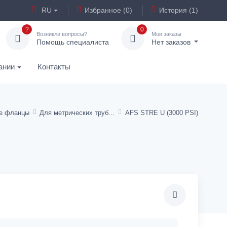
RU
Избранное (0)
История (1)
?
0
Возникли вопросы?
Мои заказы
Помощь специалиста
Нет заказов
ании
Контакты
е фланцы
Для метрических труб
AFS STRE U (3000 PSI)