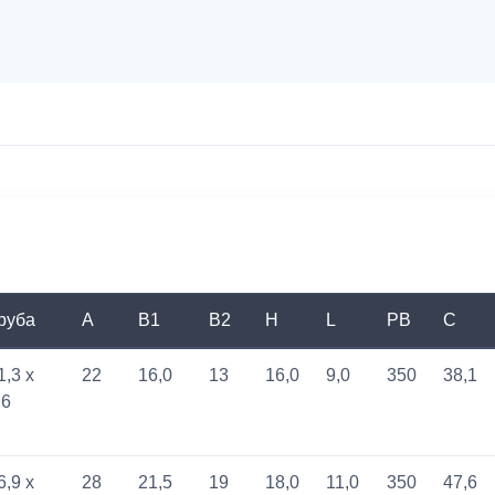
руба
A
B1
B2
H
L
PB
C
1,3 x
22
16,0
13
16,0
9,0
350
38,1
,6
6,9 x
28
21,5
19
18,0
11,0
350
47,6