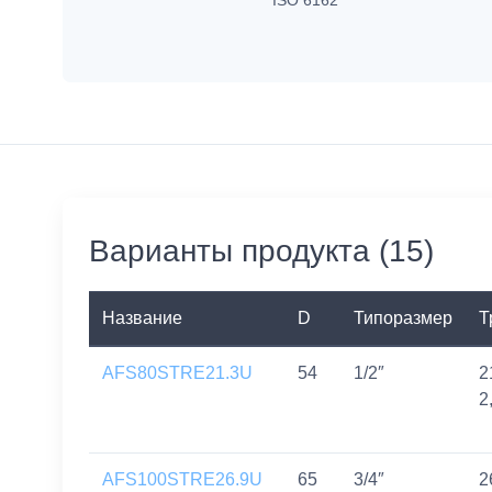
Варианты продукта (15)
Название
D
Типоразмер
Т
AFS80STRE21.3U
54
1/2″
2
2
AFS100STRE26.9U
65
3/4″
2