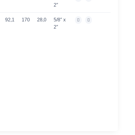
2″
92,1
170
28,0
5/8″ x
2″