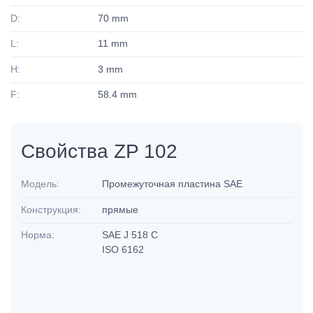
D:
70 mm
L:
11 mm
H:
3 mm
F:
58.4 mm
Свойства ZP 102
Модель:
Промежуточная пластина SAE
Конструкция:
прямые
Норма:
SAE J 518 C
ISO 6162