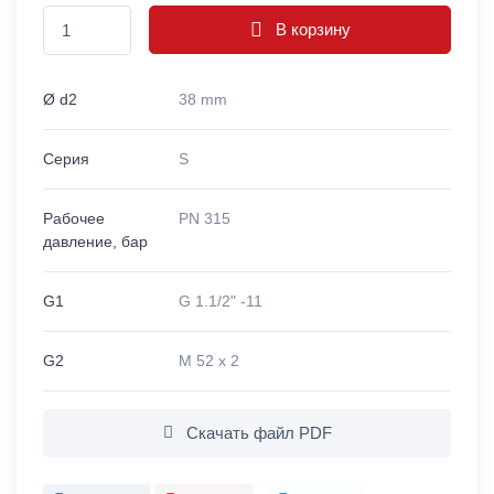
В корзину
Ø d2
38 mm
Серия
S
Рабочее
PN 315
давление, бар
G1
G 1.1/2" -11
G2
M 52 x 2
Скачать файл PDF