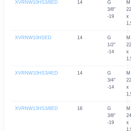
XVRNW10HS3/8ED
14
G
M
3/8″
2
-19
x
1,
XVRNW10HSED
14
G
M
1/2″
2
-14
x
1,
XVRNW10HS3/4ED
14
G
M
3/4″
2
-14
x
1,
XVRNW13HS3/8ED
16
G
M
3/8″
2
-19
x
1,