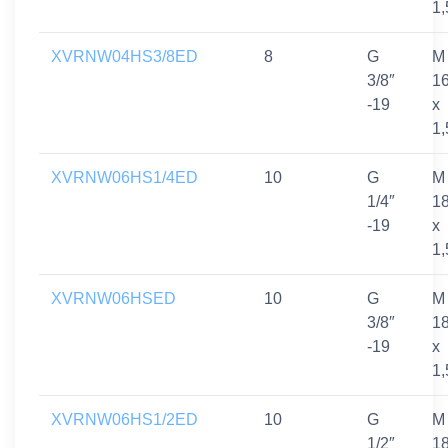
1,
XVRNW04HS3/8ED
8
G
M
3/8″
1
-19
x
1,
XVRNW06HS1/4ED
10
G
M
1/4″
1
-19
x
1,
XVRNW06HSED
10
G
M
3/8″
1
-19
x
1,
XVRNW06HS1/2ED
10
G
M
1/2″
1