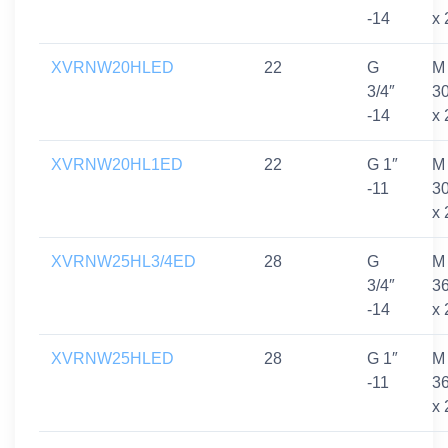
-14
x 
XVRNW20HLED
22
G
M
3/4″
3
-14
x 
XVRNW20HL1ED
22
G 1″
M
-11
3
x 
XVRNW25HL3/4ED
28
G
M
3/4″
3
-14
x 
XVRNW25HLED
28
G 1″
M
-11
3
x 