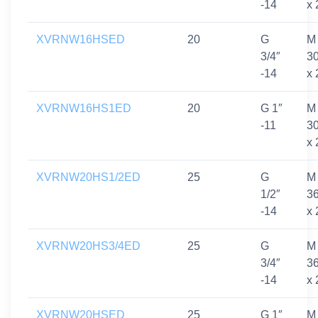
-14
x 
XVRNW16HSED
20
G
M
3/4″
3
-14
x 
XVRNW16HS1ED
20
G 1″
M
-11
3
x 
XVRNW20HS1/2ED
25
G
M
1/2″
3
-14
x 
XVRNW20HS3/4ED
25
G
M
3/4″
3
-14
x 
XVRNW20HSED
25
G 1″
M