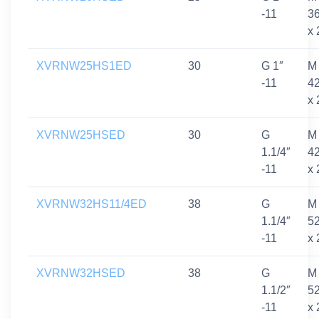
-11
3
x 
XVRNW25HS1ED
30
G 1″
M
-11
4
x 
XVRNW25HSED
30
G
M
1.1/4″
4
-11
x 
XVRNW32HS11/4ED
38
G
M
1.1/4″
5
-11
x 
XVRNW32HSED
38
G
M
1.1/2″
5
-11
x 