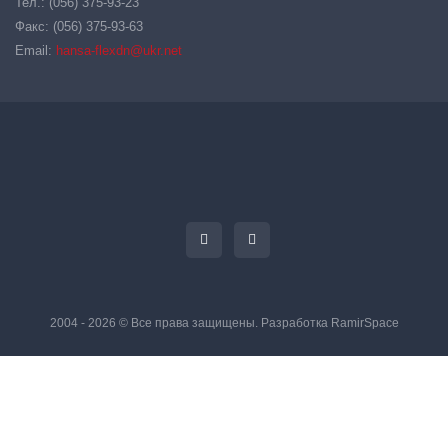
Тел.: (056) 375-93-23
Факс: (056) 375-93-63
Email:
hansa-flexdn@ukr.net
2004 - 2026 © Все права защищены. Разработка
RamirSpace