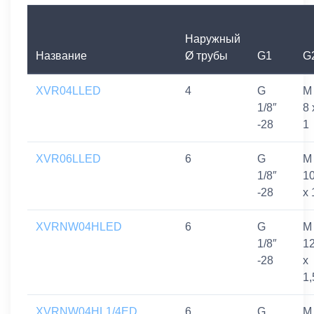
Наружный
Название
Ø трубы
G1
G
XVR04LLED
4
G
M
1/8″
8 
-28
1
XVR06LLED
6
G
M
1/8″
1
-28
x 
XVRNW04HLED
6
G
M
1/8″
1
-28
x
1,
XVRNW04HL1/4ED
6
G
M