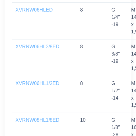
XVRNW06HLED
8
G
M
1/4″
1
-19
x
1,
XVRNW06HL3/8ED
8
G
M
3/8″
1
-19
x
1,
XVRNW06HL1/2ED
8
G
M
1/2″
1
-14
x
1,
XVRNW08HL1/8ED
10
G
M
1/8″
1
-28
x