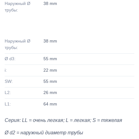
Наружный Ø
38 mm
трубы:
Наружный Ø
38 mm
трубы:
Ø d3:
55 mm
i:
22 mm
SW:
55 mm
L2:
26 mm
L1:
64 mm
Серия: LL = очень легкая; L = легкая; S = тяжелая
Ø d2 = наружный диаметр трубы