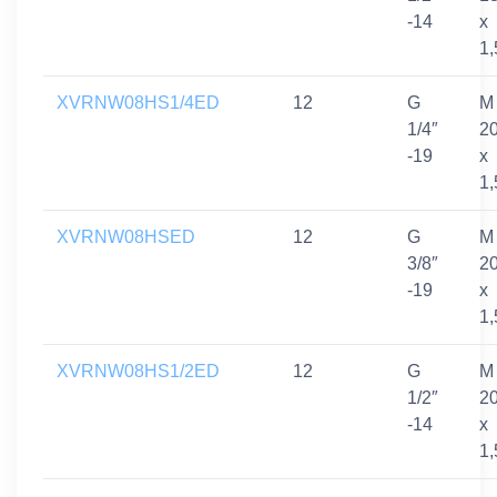
-14
x
1,
XVRNW08HS1/4ED
12
G
M
1/4″
2
-19
x
1,
XVRNW08HSED
12
G
M
3/8″
2
-19
x
1,
XVRNW08HS1/2ED
12
G
M
1/2″
2
-14
x
1,