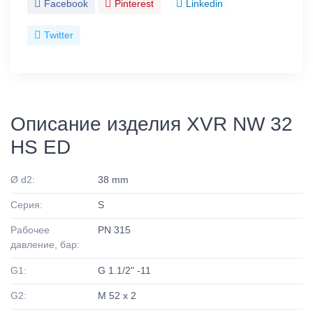
Facebook
Pinterest
Linkedin
Twitter
Описание изделия XVR NW 32
HS ED
Ø d2:
38 mm
Серия:
S
Рабочее
PN 315
давление, бар:
G1:
G 1.1/2" -11
G2:
M 52 x 2