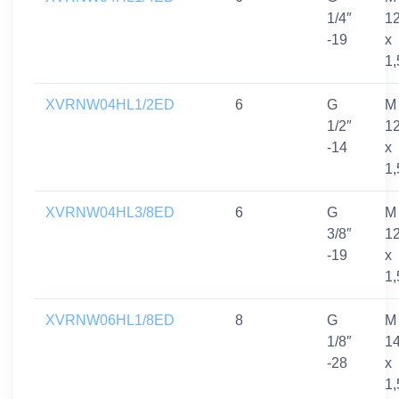
1/4″
1
-19
x
1,
XVRNW04HL1/2ED
6
G
M
1/2″
1
-14
x
1,
XVRNW04HL3/8ED
6
G
M
3/8″
1
-19
x
1,
XVRNW06HL1/8ED
8
G
M
1/8″
1
-28
x
1,