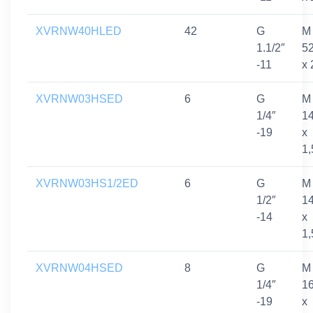
XVRNW40HLED
42
G
M
1.1/2″
5
-11
x 
XVRNW03HSED
6
G
M
1/4″
1
-19
x
1,
XVRNW03HS1/2ED
6
G
M
1/2″
1
-14
x
1,
XVRNW04HSED
8
G
M
1/4″
1
-19
x