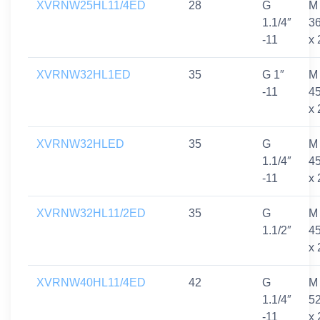
XVRNW25HL11/4ED
28
G
M
1.1/4″
3
-11
x 
XVRNW32HL1ED
35
G 1″
M
-11
4
x 
XVRNW32HLED
35
G
M
1.1/4″
4
-11
x 
XVRNW32HL11/2ED
35
G
M
1.1/2″
4
x 
XVRNW40HL11/4ED
42
G
M
1.1/4″
5
-11
x 