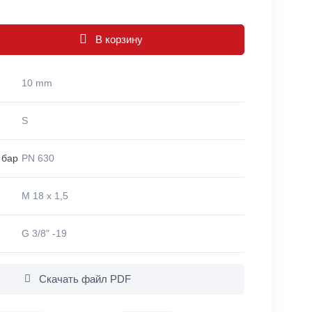
В корзину
10 mm
S
 бар
PN 630
M 18 x 1,5
G 3/8" -19
Скачать файл PDF