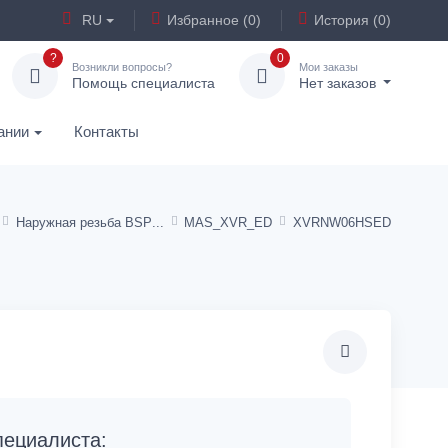
RU
Избранное (0)
История (0)
?
0
Возникли вопросы?
Мои заказы
Помощь специалиста
Нет заказов
ании
Контакты
Наружная резьба BSP
MAS_XVR_ED
XVRNW06HSED
ециалиста: