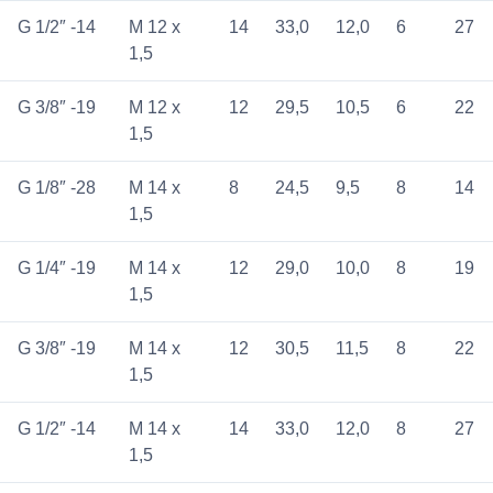
G 1/2″ -14
M 12 x
14
33,0
12,0
6
27
1,5
G 3/8″ -19
M 12 x
12
29,5
10,5
6
22
1,5
G 1/8″ -28
M 14 x
8
24,5
9,5
8
14
1,5
G 1/4″ -19
M 14 x
12
29,0
10,0
8
19
1,5
G 3/8″ -19
M 14 x
12
30,5
11,5
8
22
1,5
G 1/2″ -14
M 14 x
14
33,0
12,0
8
27
1,5