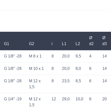
Ø
Ø
G1
G2
i
L1
L2
d2
d3
G 1/8″ -28
M 8 x 1
8
20,0
9,5
4
14
G 1/8″ -28
M 10 x 1
8
20,0
8,0
6
14
G 1/8″ -28
M 12 x
8
23,5
8,5
6
14
1,5
G 1/4″ -19
M 12 x
12
29,0
10,0
6
20
1,5