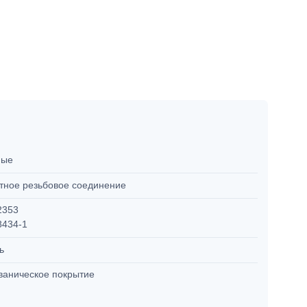
мые
тное резьбовое соединение
2353
8434-1
ль
ваническое покрытие