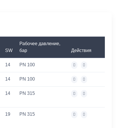
Рабочее давление,
SW
бар
Действия
14
PN 100
14
PN 100
14
PN 315
19
PN 315