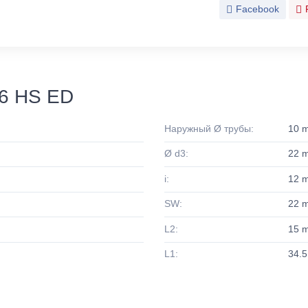
Facebook
6 HS ED
Наружный Ø трубы:
10 
Ø d3:
22 
i:
12 
SW:
22 
L2:
15 
L1:
34.