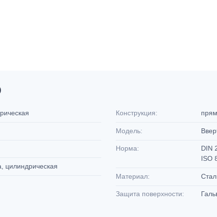
D
дрическая
Конструкция:
пря
Модель:
Ввер
Норма:
DIN 
ISO 
а, цилиндрическая
Материал:
Ста
Защита поверхности:
Галь