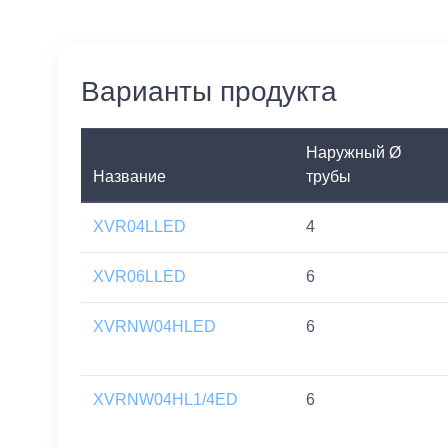
Варианты продукта
Наружный Ø
Название
трубы
XVR04LLED
4
XVR06LLED
6
XVRNW04HLED
6
XVRNW04HL1/4ED
6