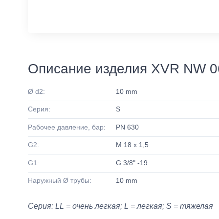
Описание изделия XVR NW 0
Ø d2:
10 mm
Серия:
S
Рабочее давление, бар:
PN 630
G2:
M 18 x 1,5
G1:
G 3/8" -19
Наружный Ø трубы:
10 mm
Серия: LL = очень легкая; L = легкая; S = тяжелая