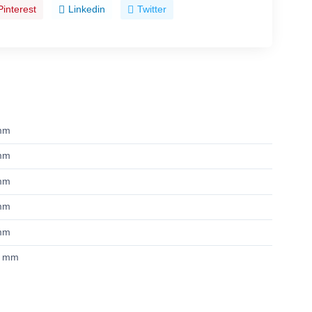
Pinterest
Linkedin
Twitter
mm
mm
mm
mm
mm
5 mm