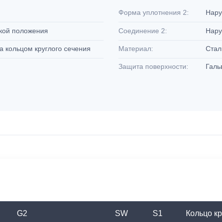
Форма уплотнения 2:
Нару
вкой положения
Соединение 2:
Нару
а кольцом круглого сечения
Материал:
Ста
Защита поверхности:
Галь
G2
SW
S1
Кольцо кр