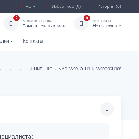
RU
Избранное (0)
История (0)
?
0
Возникли вопросы?
Мои заказы
Помощь специалиста
Нет заказов
ании
Контакты
UNF - JIC
MAS_W90_O_HJ
W90O06HJ08
ециалиста: