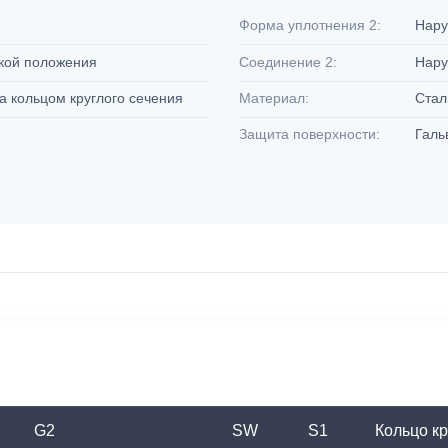
Форма уплотнения 2:
Нару
вкой положения
Соединение 2:
Нару
а кольцом круглого сечения
Материал:
Ста
Защита поверхности:
Галь
G2
SW
S1
Кольцо кр