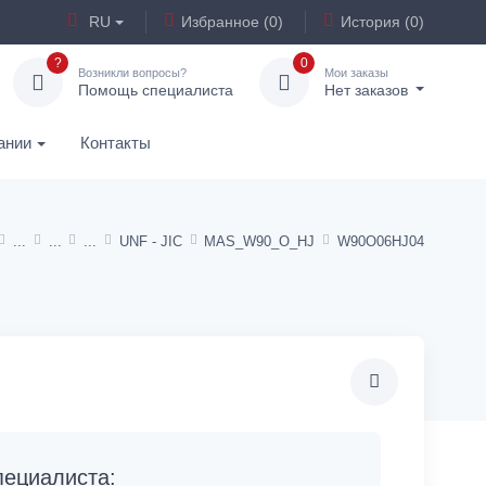
RU
Избранное (0)
История (0)
?
0
Возникли вопросы?
Мои заказы
Помощь специалиста
Нет заказов
ании
Контакты
UNF - JIC
MAS_W90_O_HJ
W90O06HJ04
ециалиста: