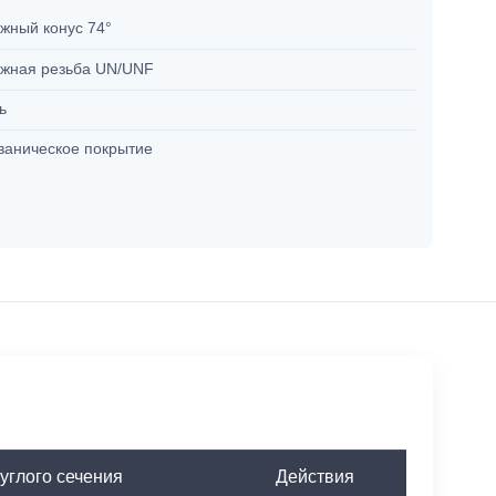
жный конус 74°
жная резьба UN/UNF
ль
ваническое покрытие
углого сечения
Действия