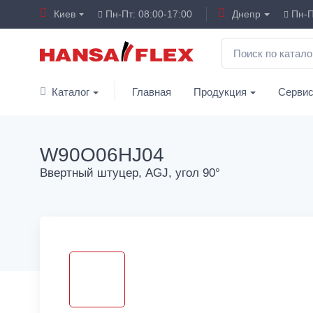
Киев
Пн-Пт: 08:00-17:00
Днепр
Пн-П
Каталог
Главная
Продукция
Серви
W90O06HJ04
Ввертный штуцер, AGJ, угол 90°