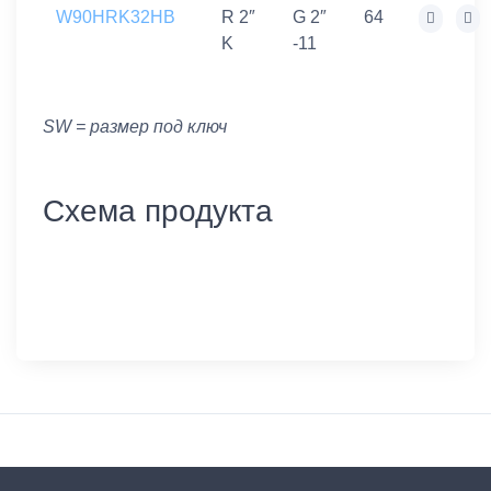
W90HRK32HB
R 2″
G 2″
64
K
-11
SW = размер под ключ
Схема продукта