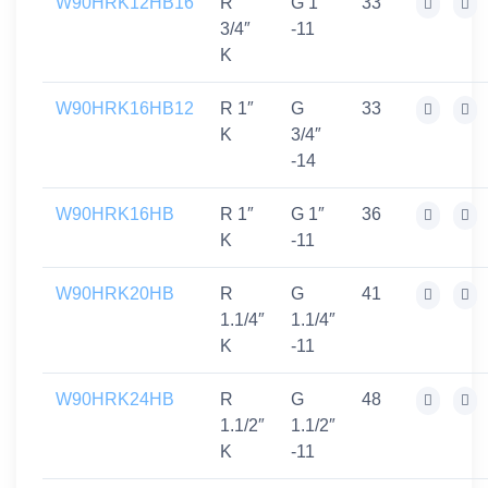
W90HRK12HB16
R
G 1″
33
3/4″
-11
K
W90HRK16HB12
R 1″
G
33
K
3/4″
-14
W90HRK16HB
R 1″
G 1″
36
K
-11
W90HRK20HB
R
G
41
1.1/4″
1.1/4″
K
-11
W90HRK24HB
R
G
48
1.1/2″
1.1/2″
K
-11