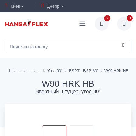
Киев
Днепр
?
0
Угол 90°
BSPT - BSP 60°
W90 HRK HB
W90 HRK HB
Ввертный штуцер, угол 90°