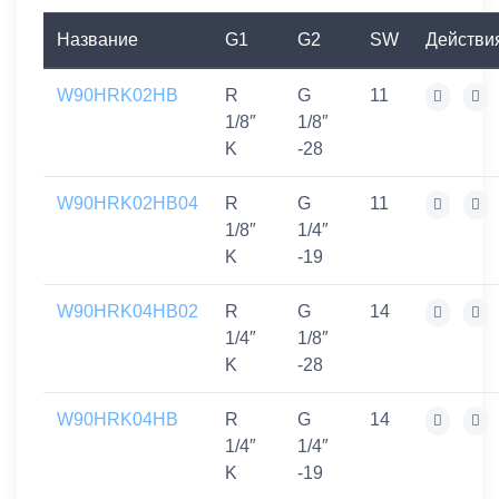
Название
G1
G2
SW
Действи
W90HRK02HB
R
G
11
1/8″
1/8″
K
-28
W90HRK02HB04
R
G
11
1/8″
1/4″
K
-19
W90HRK04HB02
R
G
14
1/4″
1/8″
K
-28
W90HRK04HB
R
G
14
1/4″
1/4″
K
-19