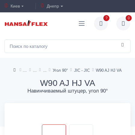
Киев
Днепр
?
0
Угол 90°
JIC - JIC
W90 AJ HJ VA
W90 AJ HJ VA
Навинчиваемый штуцер, угол 90°