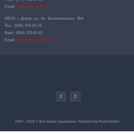
Email:
hansa-flex@ukr.net
49019, г. Днепр, ул. Ак. Белелюбского, 36А
Тел.: (056) 375-93-23
Факс: (056) 375-93-63
Email:
hansa-flexdn@ukr.net
2004 - 2026 © Все права защищены. Разработка
RamirSpace