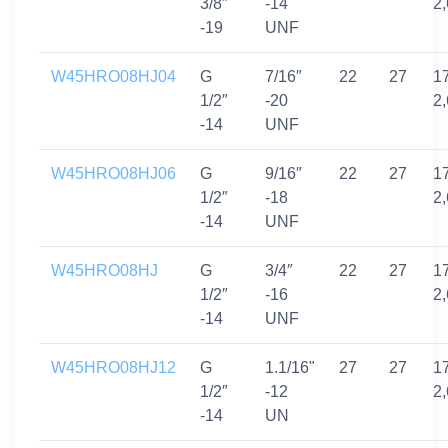
3/8″
-14
2
-19
UNF
W45HRO08HJ04
G
7/16″
22
27
17
1/2″
-20
2
-14
UNF
W45HRO08HJ06
G
9/16″
22
27
17
1/2″
-18
2
-14
UNF
W45HRO08HJ
G
3/4″
22
27
17
1/2″
-16
2
-14
UNF
W45HRO08HJ12
G
1.1/16"
27
27
17
1/2″
-12
2
-14
UN