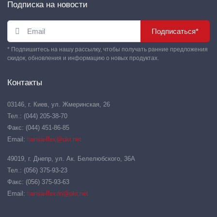
Подписка на новости
Подписаться*
* Подпишитесь на нашу рассылку, чтобы получать ранние предложения
скидок, обновления и информацию о новых продуктах.
Контакты
03146, г. Киев, ул. Жмеринская, 26
Тел.: (044) 205-38-70
Факс: (044) 451-86-85
Email:
hansa-flex@ukr.net
49019, г. Днепр, ул. Ак. Белелюбского, 36А
Тел.: (056) 375-93-23
Факс: (056) 375-93-63
Email:
hansa-flexdn@ukr.net