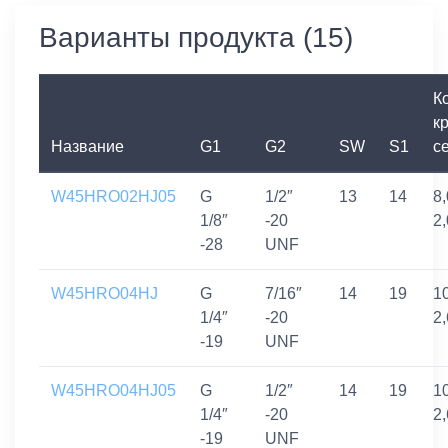
Варианты продукта (15)
К
к
Название
G1
G2
SW
S1
с
W45HRO02HJ05
G
1/2″
13
14
8,
1/8″
-20
2
-28
UNF
W45HRO04HJ
G
7/16″
14
19
10
1/4″
-20
2
-19
UNF
W45HRO04HJ05
G
1/2″
14
19
10
1/4″
-20
2
-19
UNF