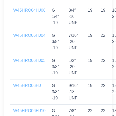
W45HRO04HJ08
G
3/4″
19
19
10
1/4″
-16
2
-19
UNF
W45HRO06HJ04
G
7/16″
19
22
13
3/8″
-20
2
-19
UNF
W45HRO06HJ05
G
1/2″
19
22
13
3/8″
-20
2
-19
UNF
W45HRO06HJ
G
9/16″
19
22
13
3/8″
-18
2
-19
UNF
W45HRO06HJ10
G
7/8″
22
22
13