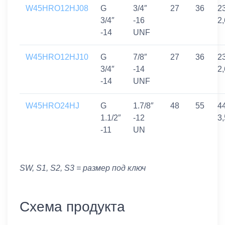
W45HRO12HJ08
G
3/4″
27
36
23
3/4″
-16
2
-14
UNF
W45HRO12HJ10
G
7/8″
27
36
23
3/4″
-14
2
-14
UNF
W45HRO24HJ
G
1.7/8″
48
55
44
1.1/2″
-12
3
-11
UN
SW, S1, S2, S3 = размер под ключ
Схема продукта