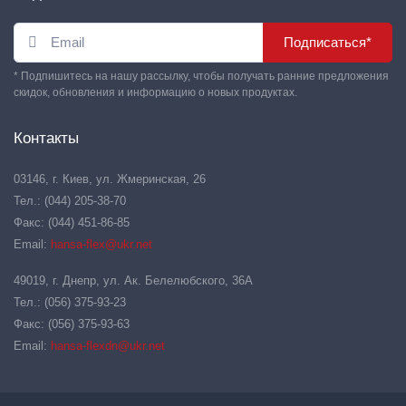
Подписаться*
* Подпишитесь на нашу рассылку, чтобы получать ранние предложения
скидок, обновления и информацию о новых продуктах.
Контакты
03146, г. Киев, ул. Жмеринская, 26
Тел.: (044) 205-38-70
Факс: (044) 451-86-85
Email:
hansa-flex@ukr.net
49019, г. Днепр, ул. Ак. Белелюбского, 36А
Тел.: (056) 375-93-23
Факс: (056) 375-93-63
Email:
hansa-flexdn@ukr.net