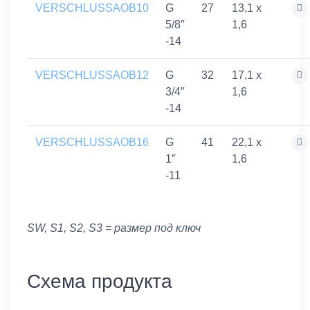
VERSCHLUSSAOB10
G
27
13,1 x
5/8″
1,6
-14
VERSCHLUSSAOB12
G
32
17,1 x
3/4″
1,6
-14
VERSCHLUSSAOB16
G
41
22,1 x
1″
1,6
-11
SW, S1, S2, S3 = размер под ключ
Схема продукта