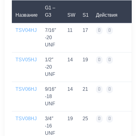
G1 –
Название
G3
SW
S1
Действия
TSV04HJ
7/16″
11
17
-20
UNF
TSV05HJ
1/2″
14
19
-20
UNF
TSV06HJ
9/16″
14
21
-18
UNF
TSV08HJ
3/4″
19
25
-16
UNF