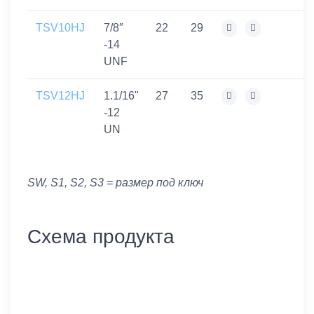
TSV10HJ
7/8″
22
29
-14
UNF
TSV12HJ
1.1/16"
27
35
-12
UN
SW, S1, S2, S3 = размер под ключ
Схема продукта