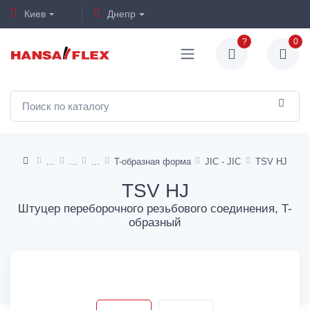
Киев
Днепр
?
0
T-образная форма
JIC - JIC
TSV HJ
TSV HJ
Штуцер переборочного резьбового соединения, T-
образный