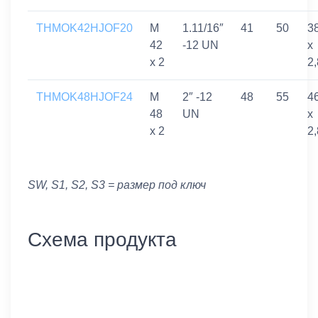
THMOK42HJOF20
M
1.11/16″
41
50
3
42
-12 UN
x
x 2
2,
THMOK48HJOF24
M
2″ -12
48
55
4
48
UN
x
x 2
2,
SW, S1, S2, S3 = размер под ключ
Схема продукта