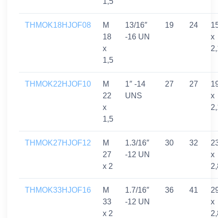
1,5
THMOK18HJOF08
M
13/16″
19
24
1
18
-16 UN
x
x
2,
1,5
THMOK22HJOF10
M
1″ -14
27
27
1
22
UNS
x
x
2,
1,5
THMOK27HJOF12
M
1.3/16″
30
32
2
27
-12 UN
x
x 2
2,
THMOK33HJOF16
M
1.7/16″
36
41
2
33
-12 UN
x
x 2
2,