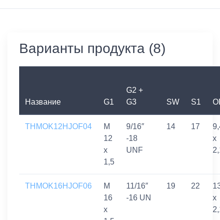
Варианты продукта (8)
G2 +
Название
G1
G3
SW
S1
O
THMOK12HJOF04
M
9/16″
14
17
9,
12
-18
x
x
UNF
2,
1,5
THMOK16HJOF06
M
11/16″
19
22
1
16
-16 UN
x
x
2,