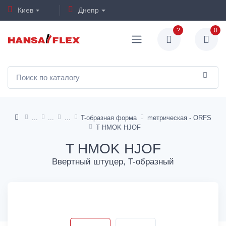
Киев
Днепр
?
0
T-образная форма
mетрическая - ORFS
T HMOK HJOF
T HMOK HJOF
Ввертный штуцер, T-образный