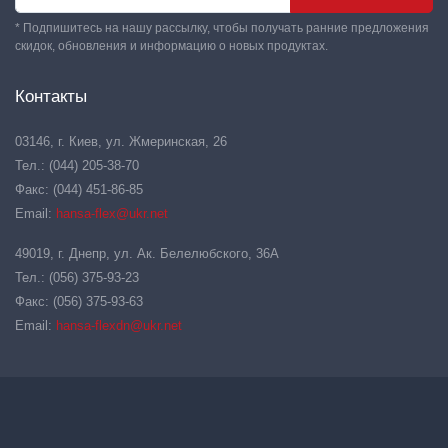
* Подпишитесь на нашу рассылку, чтобы получать ранние предложения
скидок, обновления и информацию о новых продуктах.
Контакты
03146, г. Киев, ул. Жмеринская, 26
Тел.: (044) 205-38-70
Факс: (044) 451-86-85
Email:
hansa-flex@ukr.net
49019, г. Днепр, ул. Ак. Белелюбского, 36А
Тел.: (056) 375-93-23
Факс: (056) 375-93-63
Email:
hansa-flexdn@ukr.net