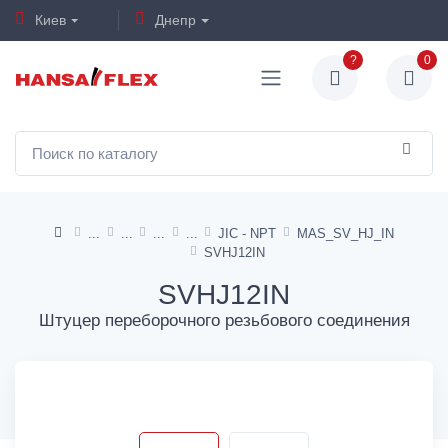
Киев
Днепр
?
0
JIC - NPT
MAS_SV_HJ_IN
SVHJ12IN
SVHJ12IN
Штуцер переборочного резьбового соединения