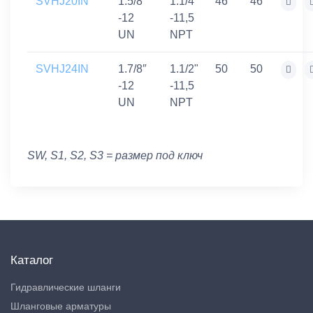
SVHJ20IN
1.5/8″
1.1/4"
46
46
-12
-11,5
UN
NPT
SVHJ24IN
1.7/8″
1.1/2"
50
50
-12
-11,5
UN
NPT
SW, S1, S2, S3 = размер под ключ
Каталог
Гидравлические шланги
Шланговые арматуры