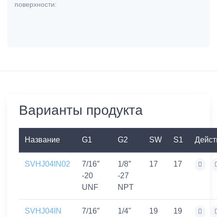
поверхности:
Варианты продукта
Название
G1
G2
SW
S1
Дейст
SVHJ04IN02
7/16″
1/8″
17
17
-20
-27
UNF
NPT
SVHJ04IN
7/16″
1/4"
19
19