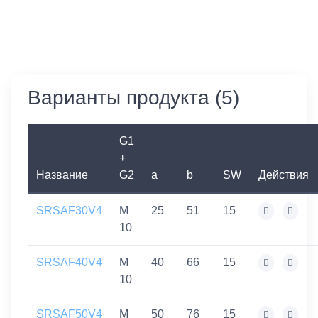
Варианты продукта (5)
G1
+
Название
G2
a
b
SW
Действия
SRSAF30V4
M
25
51
15
10
SRSAF40V4
M
40
66
15
10
SRSAF50V4
M
50
76
15