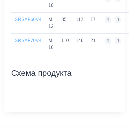
10
SRSAF60V4
M
85
112
17
12
SRSAF70V4
M
110
146
21
16
Схема продукта