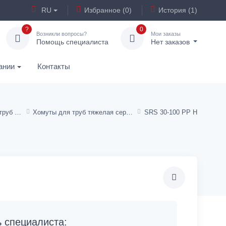
RU
Избранное (0)
История (1)
?
0
Возникли вопросы?
Мои заказы
Помощь специалиста
Нет заказов
ании
Контакты
Хомуты (крепления) для труб и шлангов
Хомуты для труб тяжелая серия
SRS 30-100 PP H
специалиста: