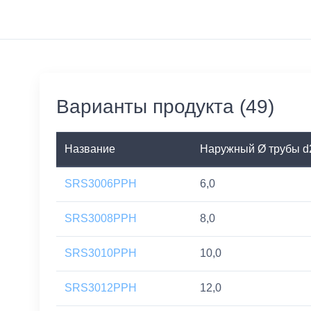
Варианты продукта (49)
Название
Наружный Ø трубы d
SRS3006PPH
6,0
SRS3008PPH
8,0
SRS3010PPH
10,0
SRS3012PPH
12,0