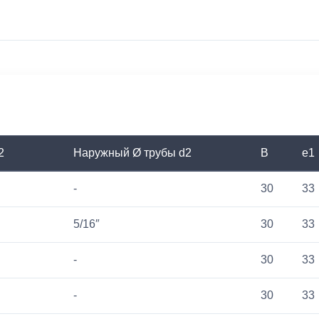
2
Наружный Ø трубы d2
B
e1
-
30
33
5/16″
30
33
-
30
33
-
30
33