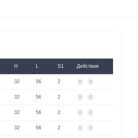
H
L
S1
Действия
32
56
2
32
56
2
32
56
2
32
56
2