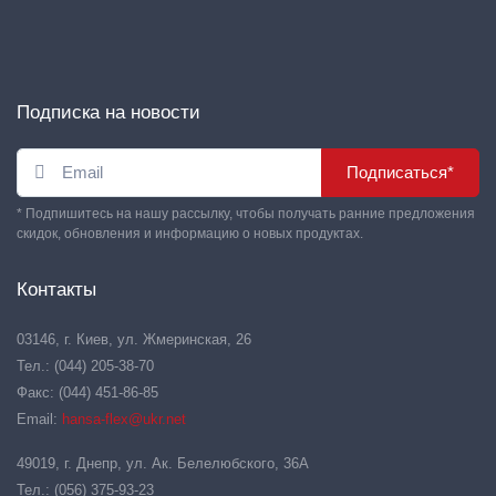
Подписка на новости
Подписаться*
* Подпишитесь на нашу рассылку, чтобы получать ранние предложения
скидок, обновления и информацию о новых продуктах.
Контакты
03146, г. Киев, ул. Жмеринская, 26
Тел.: (044) 205-38-70
Факс: (044) 451-86-85
Email:
hansa-flex@ukr.net
49019, г. Днепр, ул. Ак. Белелюбского, 36А
Тел.: (056) 375-93-23