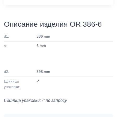
Описание изделия OR 386-6
d1:
386 mm
s:
6 mm
d2:
398 mm
Единица
-*
упаковки:
Единица упаковки: -* по запросу