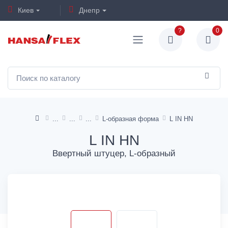
Киев
Днепр
?
0
L-образная форма
L IN HN
L IN HN
Ввертный штуцер, L-образный