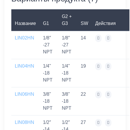
G2 +
Название
G1
G3
SW
Действия
LIN02HN
1/8″
1/8″
14
-27
-27
NPT
NPT
LIN04HN
1/4"
1/4"
19
-18
-18
NPT
NPT
LIN06HN
3/8"
3/8"
22
-18
-18
NPT
NPT
LIN08HN
1/2″
1/2″
27
-14
-14