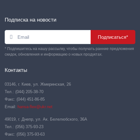
Подписка на новости
Подписаться*
* Подпишитесь на нашу рассылку, чтобы получать ранние предложения
скидок, обновления и информацию о новых продуктах.
Контакты
03146, г. Киев, ул. Жмеринская, 26
Тел.: (044) 205-38-70
Факс: (044) 451-86-85
Email:
hansa-flex@ukr.net
49019, г. Днепр, ул. Ак. Белелюбского, 36А
Тел.: (056) 375-93-23
Факс: (056) 375-93-63